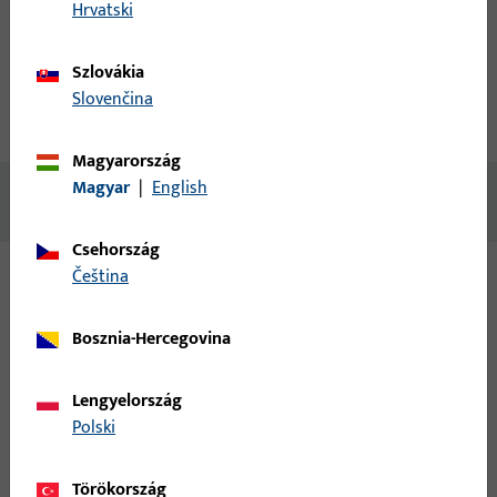
fiók létrehozása
Hrvatski
termékleírás
műszaki adatok
Szlovákia
Slovenčina
Letöltések
Magyarország
Magyar
|
English
Nincs elérhető tartalom
Csehország
čeština
Változatok
Bosznia-Hercegovina
Ehhez a termékhez az alábbi változatok érhetők el:
Lengyelország
6-32282-30-0-1 | sarokcsapágybak |
Polski
Sarokcsapágy Uni Jet D d=6,L=30mm
Törökország