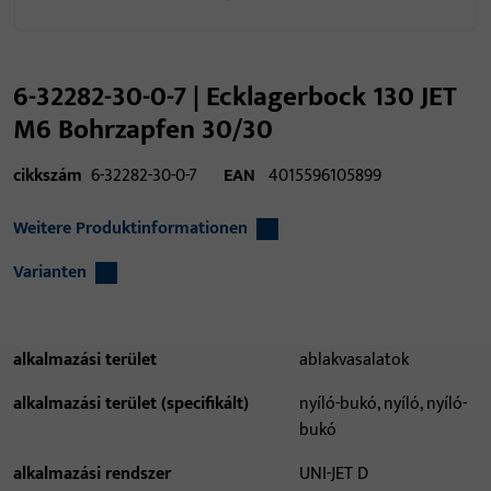
6-32282-30-0-7 | Ecklagerbock 130 JET
M6 Bohrzapfen 30/30
cikkszám
6-32282-30-0-7
EAN
4015596105899
Weitere Produktinformationen
Varianten
alkalmazási terület
ablakvasalatok
alkalmazási terület (specifikált)
nyíló-bukó, nyíló, nyíló-
bukó
alkalmazási rendszer
UNI-JET D