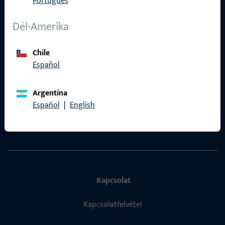
Português
Adatvédelem
ÁSZF
Dél-Amerika
Termékkatalógus
Chile
Español
Argentína
Gyors elérés
Español
|
English
ProPoint Szolgáltatási Portál
Kapcsolat
Kapcsolatfelvétel