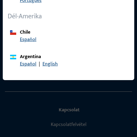
Português
Adatvédelem
ÁSZF
Dél-Amerika
Termékkatalógus
Chile
Español
Argentína
Gyors elérés
Español
|
English
ProPoint Szolgáltatási Portál
Kapcsolat
Kapcsolatfelvétel