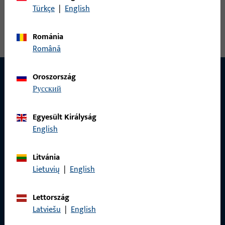
Türkçe
|
English
sarokcsapágybak, teljes szélesség 18,95 mm, teljes hossz 130
mm, max. szárnysúly 130 kg
Románia
Română
Oroszország
русский
Egyesült Királyság
English
Litvánia
Lietuvių
|
English
Lettország
Latviešu
|
English
KAPCSOLAT