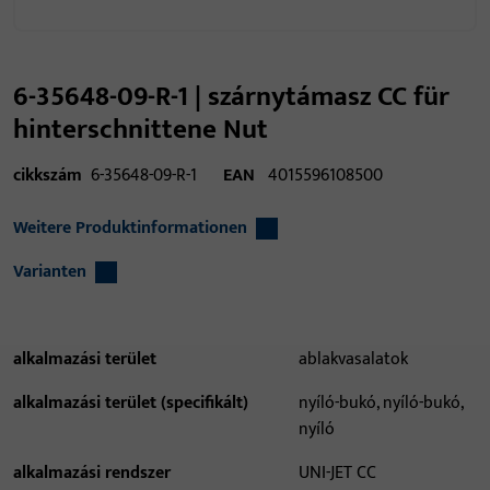
6-35648-09-R-1 | szárnytámasz CC für
hinterschnittene Nut
cikkszám
6-35648-09-R-1
EAN
4015596108500
Weitere Produktinformationen
Varianten
alkalmazási terület
ablakvasalatok
alkalmazási terület (specifikált)
nyíló-bukó, nyíló-bukó,
nyíló
alkalmazási rendszer
UNI-JET CC