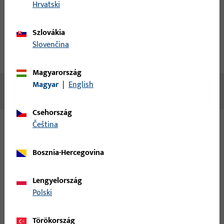
fiók létrehozása
Hrvatski
termékleírás
műszaki adatok
Szlovákia
Slovenčina
Letöltések
Magyarország
Magyar
|
English
Nincs elérhető tartalom
Csehország
čeština
Változatok
Bosznia-Hercegovina
Ehhez a termékhez az alábbi változatok érhetők el:
Lengyelország
6-35648-09-L-1 | sarokcsapágybak |
Polski
Szárnybak UNI-JET SC NL 9 (für h.s. nut)
Törökország