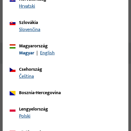
fiók létrehozása
Hrvatski
termékleírás
műszaki adatok
Szlovákia
Slovenčina
Letöltések
Magyarország
Nincs elérhető tartalom
Magyar
|
English
Csehország
čeština
Változatok
Bosznia-Hercegovina
Ehhez a termékhez az alábbi változatok érhetők el:
Lengyelország
6-33579-00-L-1 | sarokváltó | Résszellőztetős
Polski
sarokváltó NL 9 mm