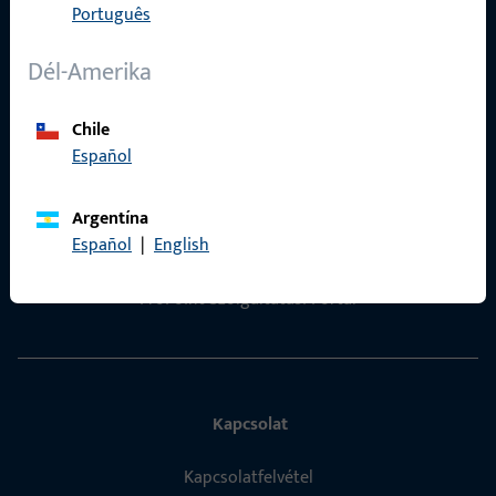
Português
Adatvédelem
Dél-Amerika
ÁSZF
Termékkatalógus
Chile
Español
Argentína
Español
|
English
Gyors elérés
ProPoint Szolgáltatási Portál
Kapcsolat
Kapcsolatfelvétel