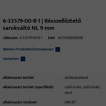
6-33579-00-R-1 | Résszellőztető
sarokváltó NL 9 mm
cikkszám
6-33579-00-R-1
EAN
4015596938008
Weitere Produktinformationen
Varianten
alkalmazási terület
ablakvasalatok
alkalmazási terület (specifikált)
nyíló-bukó, nyíló-bukó,
dönt
alkalmazási rendszer
UNI-JET