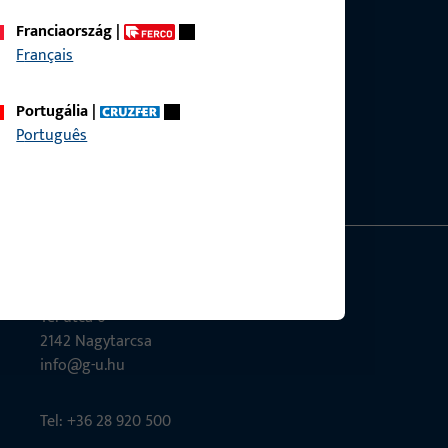
Franciaország
|
Français
ermékkel, alkalmazással és projekttel
fonon vagy e-mailben.
Portugália
|
Português
nket
G-U Magyarország Kft.
Tél utca 6
2142 Nagytarcsa
info@g-u.hu
Tel: +36 28 920 500