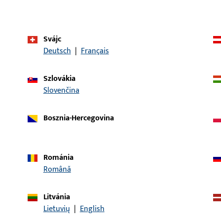
terméktípus
süllyesztett fejű 
felület leírása
Rozsdamentes ac
Svájc
(részben)
Deutsch
|
Français
bruttó súly
4 G
Szlovákia
csomagolási egység
400 DB
Slovenčina
minimális rendelési mennyiség
1 DB
Bosznia-Hercegovina
k
Letöltések
Románia
Română
Litvánia
Lietuvių
|
English
KAPCSOLAT