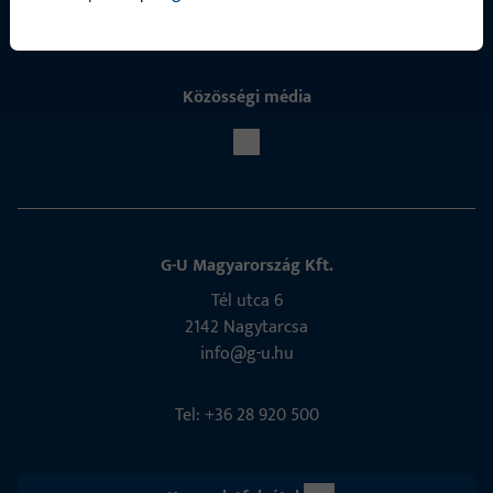
Közösségi média
G-U Magyarország Kft.
Tél utca 6
2142 Nagytarcsa
info@g-u.hu
Tel: +36 28 920 500