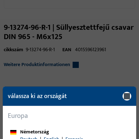
9-13274-96-R-1 | Süllyesztettfejű csavar
DIN 965 - M6x125
cikkszám
9-13274-96-R-1
EAN
4015596123961
Weitere Produktinformationen
alkalmazási terület
ablakvasalatok,
válassza ki az országát
ajtóvasalatok
terméktípus
süllyesztett fejű csavar
Europa
felület leírása
Cianidos galvanizált
Németország
bruttó súly
5 G