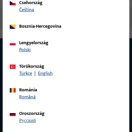
Csehország
čeština
Nincs elérhető tartalom
Bosznia-Hercegovina
Lengyelország
Polski
Törökország
Türkçe
|
English
Románia
Română
Oroszország
русский