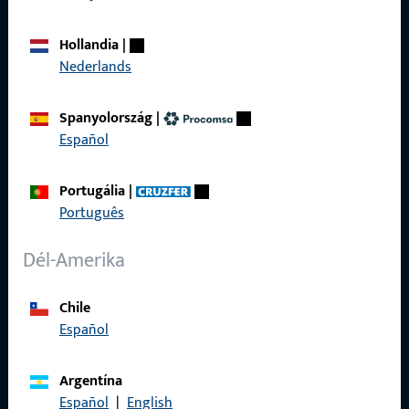
Adatvédelem
Hollandia
|
ÁSZF
Nederlands
Termékkatalógus
Spanyolország
|
Español
Portugália
|
Gyors elérés
Português
ProPoint Szolgáltatási Portál
Dél-Amerika
Chile
Español
Kapcsolat
Argentína
Kapcsolatfelvétel
Español
|
English