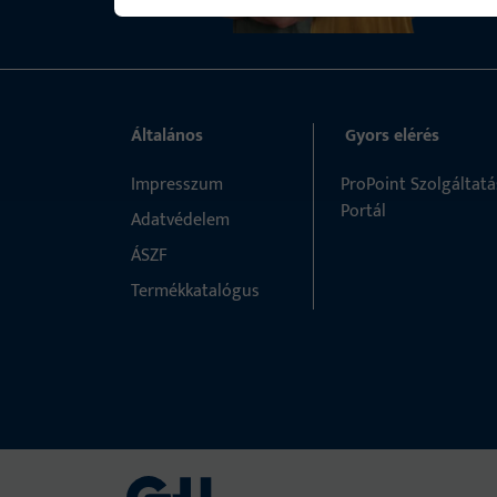
Általános
Gyors elérés
Impresszum
ProPoint Szolgáltatá
Portál
Adatvédelem
ÁSZF
Termékkatalógus