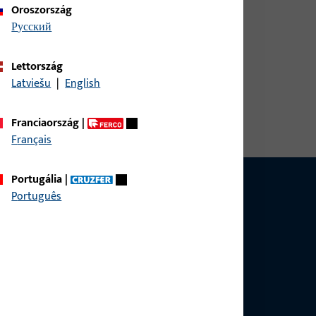
Oroszország
русский
Lettország
Latviešu
|
English
Franciaország
|
Français
Portugália
|
Português
ermékkel, alkalmazással és projekttel
fonon vagy e-mailben.
nket