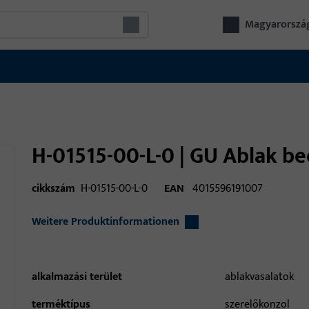
Magyarorszá
H-01515-00-L-0 | GU Ablak be
cikkszám
H-01515-00-L-0
EAN
4015596191007
Weitere Produktinformationen
alkalmazási terület
ablakvasalatok
terméktípus
szerelőkonzol