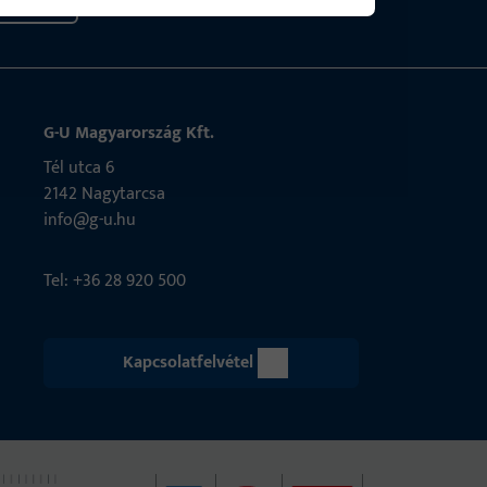
G-U Magyarország Kft.
Tél utca 6
2142 Nagytarcsa
info@g-u.hu
Tel: +36 28 920 500
Kapcsolatfelvétel