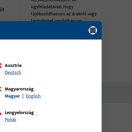
ügyféladataival, hogy
ált
tájékozódhasson az árakról vagy
termékeket rendelhessen
bejelentkezés
fiók létrehozása
Ausztria
Deutsch
Magyarország
Magyar
|
English
Lengyelország
Polski