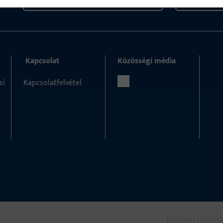
Kapcsolat
Közösségi média
si
Kapcsolatfelvétel