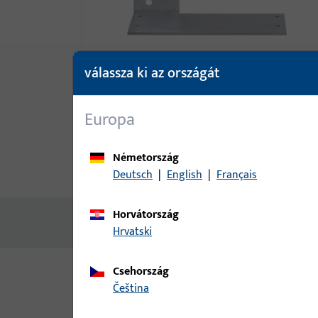
válassza ki az országát
Europa
Németország
termékleírás
műszaki adato
Deutsch
|
English
|
Français
Horvátország
Nincs elérhető tartalom
Hrvatski
Csehország
čeština
Változatok