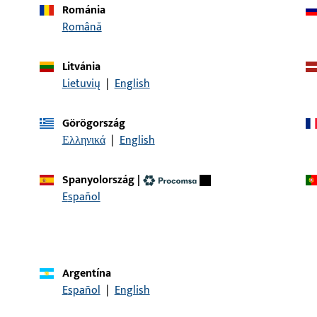
l:
Románia
Română
cikkeleírás
Litvánia
U Ablak beépítő konzol jobbos
szerelőkonzol
Lietuvių
|
English
Görögország
Ελληνικά
|
English
Spanyolország
|
KAPCSOLAT
Español
Szívesen segítünk Önnek!
Szolgáltató csapatunk örömmel áll rendelkezésére minden t
Argentína
kapcsolatos kérdésben. Vegye fel velünk a kapcsolatot tele
Español
|
English
vegye fel velünk a kapcsolatot
hívjon mi