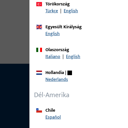
Ehhez a termékhez az alábbi változatok érhetők e
Törökország
Türkçe
|
English
cikk
Egyesült Királyság
H-01515-00-R-0 | szerelőkonzol | G
English
Olaszország
Italiano
|
English
Hollandia
|
Nederlands
Dél-Amerika
Chile
Español