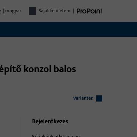
g | magyar
saját felületem
|
építő konzol balos
Varianten
Bejelentkezés
Kérjük, jelentkezzen be