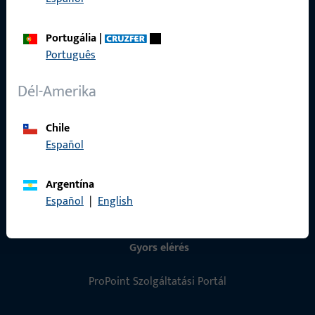
Portugália
|
Általános
Português
Impresszum
Dél-Amerika
Adatvédelem
Chile
ÁSZF
Español
Termékkatalógus
Argentína
Español
|
English
Gyors elérés
ProPoint Szolgáltatási Portál