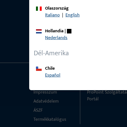
Olaszország
Italiano
|
English
Hollandia
|
Nederlands
Dél-Amerika
Chile
Español
Általános
Gyors elérés
Impresszum
ProPoint Szolgáltatá
Portál
Adatvédelem
ÁSZF
Termékkatalógus