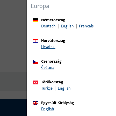
Europa
Németország
Deutsch
|
English
|
Français
Horvátország
Hrvatski
Csehország
termékleírás
műszaki adato
čeština
Nincs elérhető tartalom
Törökország
Türkçe
|
English
Egyesült Királyság
English