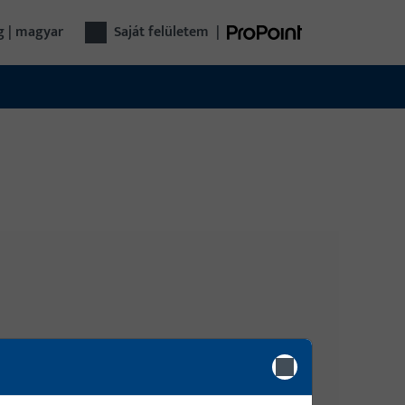
g | magyar
saját felületem
|
Bejelentkezés
ávnyitó
Kérjük, jelentkezzen be