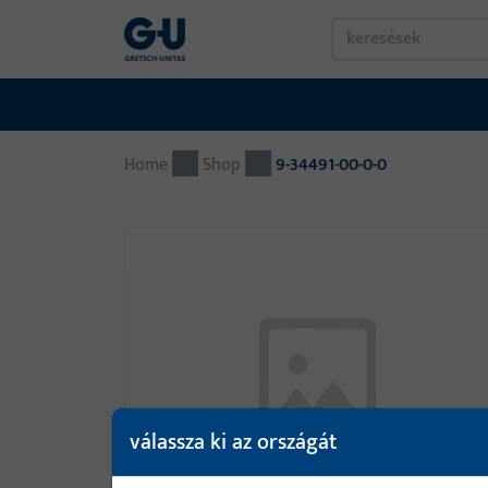
Home
Shop
9-34491-00-0-0
válassza ki az országát