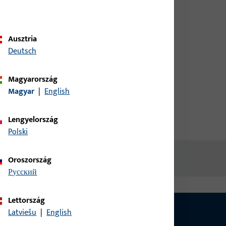
ügyféladataival, hogy
tájékozódhasson az árakról vagy
termékeket rendelhessen
Ausztria
Deutsch
bejelentkezés
Magyarország
Magyar
|
English
fiók létrehozása
Lengyelország
Polski
Oroszország
русский
Lettország
Latviešu
|
English