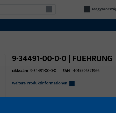
Magyarorszá
9-34491-00-0-0 | FUEHRUNG
cikkszám
9-34491-00-0-0
EAN
4015596371966
Weitere Produktinformationen
alkalmazási terület
ablakvasalatok
alkalmazási terület (specifikált)
külső szerelésű t