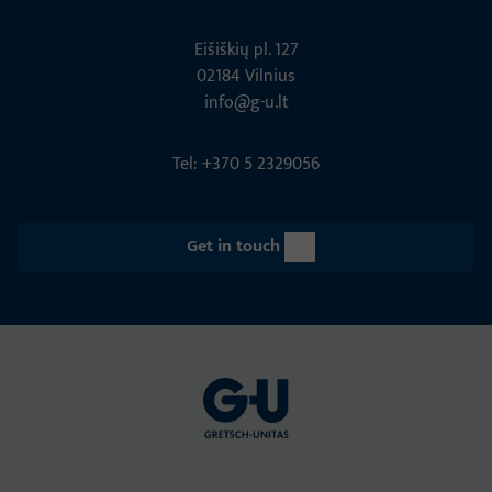
Eišiškių pl. 127
02184 Vil­nius
info@g-u.lt
Tel: +370 5 2329056
Get in touch