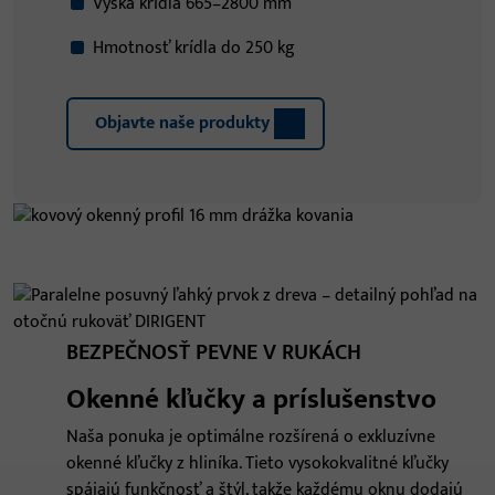
Výška krídla 665–2800 mm
Hmotnosť krídla do 250 kg
Objavte naše produkty
BEZPEČNOSŤ PEVNE V RUKÁCH
Okenné kľučky a príslušenstvo
Naša ponuka je optimálne rozšírená o exkluzívne
okenné kľučky z hliníka. Tieto vysokokvalitné kľučky
spájajú funkčnosť a štýl, takže každému oknu dodajú