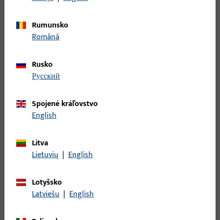
Komponenty centrálneho uzáveru pochádzajú z programu
UNI-JET alebo ALU-JET pre otváravo-sklopné kovania. Sú
Rumunsko
ideálne pre otváravo-sklopné okná, výklopné a otočné okná,
Română
ako aj pre posuvno-sklopné a skladacie dvere, či už z dreva,
plastu alebo kovu.
Rusko
русский
Centrálny uzáver UNI-JET
Centrálny uzáver ALU-JET
Spojené kráľovstvo
English
Litva
Lietuvių
|
English
Lotyšsko
Latviešu
|
English
Perfektné náhradné diely, zaručene!