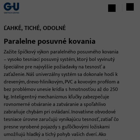
ĽAHKÉ, TICHÉ, ODOLNÉ
Paralelne posuvné kovania
Zažite špičkový výkon paralelného posuvného kovania
– vysoko tesniaci posuvný systém, ktorý bol vyvinutý
špeciálne pre najvyššie požiadavky na tesnosť a
zaťaženie. Náš univerzálny systém sa dokonale hodí k
dreveným, drevo-hliníkovým, PVC a kovovým profilom a
bez problémov unesie krídla s hmotnosťou až do 250
kg. Inteligentný mechanizmus kľučky zabezpečuje
rovnomerné otváranie a zatváranie a spoľahlivo
zabraňuje chybám pri ovládaní. Inovatívne obvodové
tesniace úrovne zaručujú vynikajúcu tesnosť, zatiaľ čo
presne vyrobené pojazdy s guľôčkovými ložiskami
umožňujú hladký a tichý pohyb vašich dverí. Ako