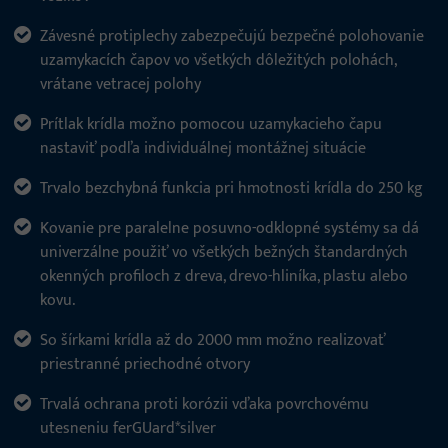
Závesné protiplechy zabezpečujú bezpečné polohovanie
uzamykacích čapov vo všetkých dôležitých polohách,
vrátane vetracej polohy
Prítlak krídla možno pomocou uzamykacieho čapu
nastaviť podľa individuálnej montážnej situácie
Trvalo bezchybná funkcia pri hmotnosti krídla do 250 kg
Kovanie pre paralelne posuvno-odklopné systémy sa dá
univerzálne použiť vo všetkých bežných štandardných
okenných profiloch z dreva, drevo-hliníka, plastu alebo
kovu.
So šírkami krídla až do 2000 mm možno realizovať
priestranné priechodné otvory
Trvalá ochrana proti korózii vďaka povrchovému
utesneniu ferGUard*silver