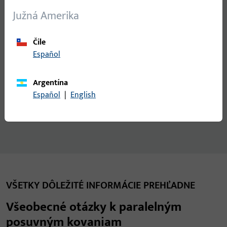
Južná Amerika
Čile
Español
Argentína
Español
|
English
VŠETKY DÔLEŽITÉ INFORMÁCIE PREHĽADNE
Všeobecné otázky k paralelným
posuvným kovaniam