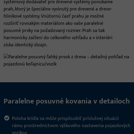
systémový dodávateľ pre drevené systémy ponúkame
prah, ktorý je špeciálne vyvinutý pre drevené a drevo-
hliníkové systémy. Vnútornú časť prahu je možné
rozšíriť rovnakým materiálom ako vaše paralelné
posuvné prvky na požadovaný rozmer. Prah sa tak
harmonicky začlení do celkového vzhľadu a v interiéri
získa identický dizajn.
Paralelne posuvné kovania v detailoch
Poloha krídla sa môže prispôsobiť príslušnej situácii
rámu prostredníctvom výškového nastavenia pojazdových
vozíkov