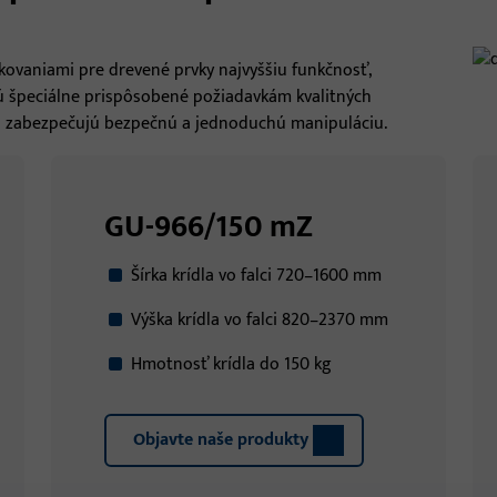
kovaniami pre drevené prvky najvyššiu funkčnosť,
Sú špeciálne prispôsobené požiadavkám kvalitných
 a zabezpečujú bezpečnú a jednoduchú manipuláciu.
GU-966/150 mZ
Šírka krídla vo falci 720–1600 mm
Výška krídla vo falci 820–2370 mm
Hmotnosť krídla do 150 kg
Objavte naše produkty