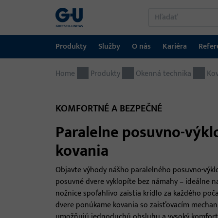
Produkty
Služby
O nás
Kariéra
Refer
Home
Produkty
Služby
O nás
Kariéra
Referencie
Kontakt
Produkty
Okenná technika
Kov
Okenná technika
Downloadportál
GU-skupina na celom svete
Jobportál
KOMFORTNÉ A BEZPEČNÉ
Dverová technika
Paralelne posuvno-výk
Automatické vstupné systémy
kovania
Montážny materiál
Objavte výhody nášho paralelného posuvno-výkl
GEMOS / Systém správy budov
posuvné dvere vyklopíte bez námahy – ideálne n
nožnice spoľahlivo zaistia krídlo za každého poča
dvere ponúkame kovania so zaisťovacím mechan
umožňujú jednoduchú obsluhu a vysoký komfort.