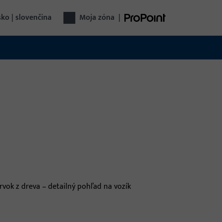
ko | slovenčina
Moja zóna
|
nná technika
pina spoločností Gretsch-Unitas ponúka
eligentné riešenia pre okná: kovania, systémy
 bezpečnosť a komfort – spoľahlivé, inovatívne,