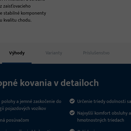
pre
z zaisťovacieho
še stabilné komponenty
u kvalitu chodu.
Výhody
Varianty
Príslušenstvo
opné kovania v detailoch
 polohy a jemné zaskočenie do
Určenie triedy odolnosti s
gii pojazdových vozíkov
Najvyšší komfort obsluhy a
tená posúvačom
hmotnostných triedach