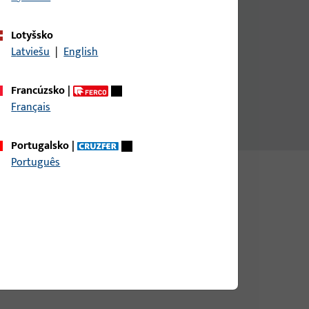
Hmotnosť krídla do 200 kg
Lotyšsko
Latviešu
|
English
Objavte naše produkty
Francúzsko
|
Français
Portugalsko
|
Português