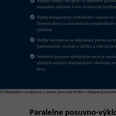
Vodiace klzáky v koľajnici sú vybavené pružin
manuálne zaistené 4 mm vnútorným šesťh
Všetky komponenty centrálneho uzáveru sú
Cleverle, ktorý sa automaticky prispôsobuj
medzery
Všetky nastavenia sa vykonávajú pomocou v
zjednodušuje montáž a údržbu a robí ich prak
Paralelné posuvno-výklopné kovania je možn
všetkých bežných štandardných okenných prof
kovu.
Paralelne posuvno-výkl