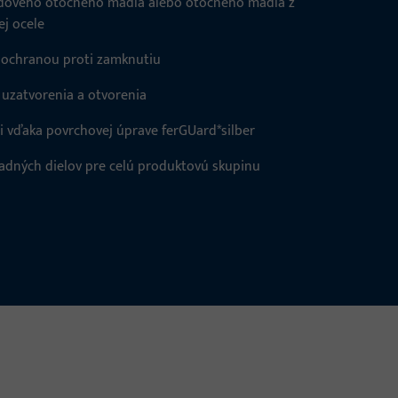
dového otočného madla alebo otočného madla z
ej ocele
 ochranou proti zamknutiu
 uzatvorenia a otvorenia
ii vďaka povrchovej úprave ferGUard*silber
dných dielov pre celú produktovú skupinu