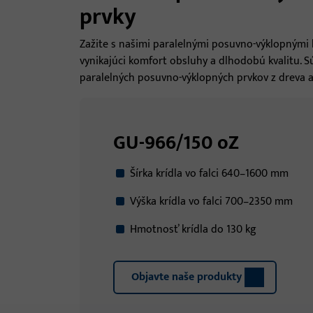
prvky
Zažite s našimi paralelnými posuvno-výklopnými 
vynikajúci komfort obsluhy a dlhodobú kvalitu. 
paralelných posuvno-výklopných prvkov z dreva
GU-966/150 oZ
Šírka krídla vo falci 640–1600 mm
Výška krídla vo falci 700–2350 mm
Hmotnosť krídla do 130 kg
Objavte naše produkty