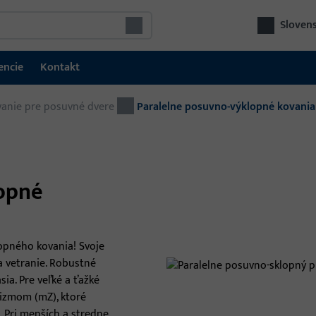
Slovens
encie
Kontakt
anie pre posuvné dvere
Okenná technika
Paralelne posuvno-výklopné kovania
Okenné kovania
Kovanie pre posuvné dvere
lopné
Okenné kľučky a príslušenstvo
RWA & vetracie systémy
Oke
opného kovania! Svoje
a vetranie. Robustné
Sku
sia. Pre veľké a ťažké
int
izmom (mZ), ktoré
pre
 Pri menších a stredne