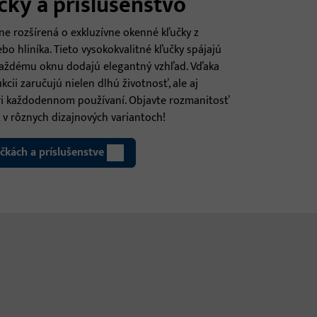
ky a príslušenstvo
e rozšírená o exkluzívne okenné kľučky z
bo hliníka. Tieto vysokokvalitné kľučky spájajú
 každému oknu dodajú elegantný vzhľad. Vďaka
kcii zaručujú nielen dlhú životnosť, ale aj
ri každodennom používaní. Objavte rozmanitosť
 v rôznych dizajnových variantoch!
čkách a príslušenstve