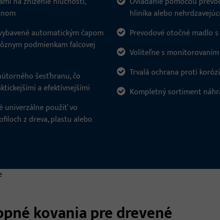
ami na zníženie hlučnosti,
Ovládanie pomocou prevo
ranom
hliníka alebo nehrdzavejúc
 vybavené automatickým čapom
Prevodové otočné madlo s
e rôznym podmienkam falcovej
Voliteľne s monitorovaním
Trvalá ochrana proti koróz
nútorného šesťhranu, čo
tickejšími a efektívnejšími
Kompletný sortiment náhra
é univerzálne použiť vo
iloch z dreva, plastu alebo
opné kovania pre drevené