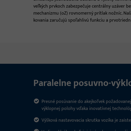
veľkých prvkoch zabezpečuje centrálny uzáver be
mechanizmu (oZ) rovnomerný prítlak nožníc. Na
kovania zaručujú spoľahlivú funkciu a prvotriedn
Paralelne posuvno-výkl
Presné posúvanie do akejkoľvek požadovanej
výklopnej polohy vďaka inovatívnej technoló
Výšková nastavovacia skrutka vozíka je zais