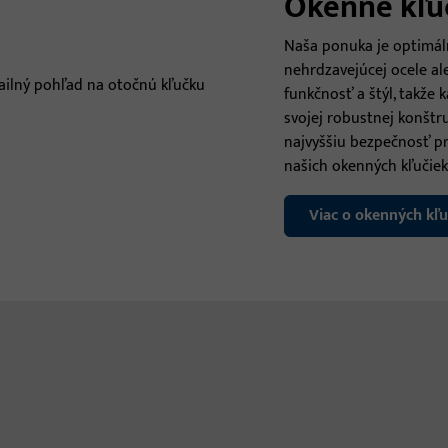
Okenné kľuč
Naša ponuka je optimáln
nehrdzavejúcej ocele ale
funkčnosť a štýl, takže
svojej robustnej konštru
najvyššiu bezpečnosť p
našich okenných kľučiek
Viac o okenných kľu