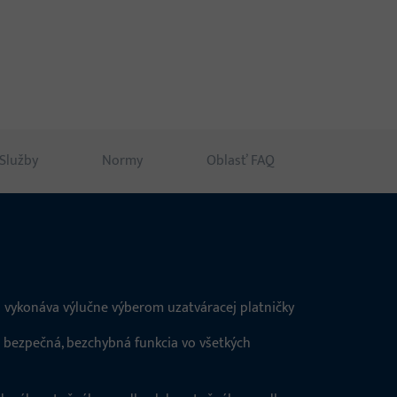
myslené.
Služby
Normy
Oblasť FAQ
a vykonáva výlučne výberom uzatváracej platničky
 bezpečná, bezchybná funkcia vo všetkých