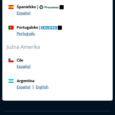
Španielsko
|
Español
Kontakt
Portugalsko
|
Português
Kontaktovať
Južná Amerika
ProPoint Servisné portál
Servis
Čile
Español
Argentína
Sociálne médiá
Español
|
English