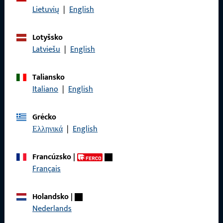
Lietuvių
|
English
Právne informácie
Ochrana osobných údajov
Lotyšsko
Latviešu
|
English
Všeobecné obchodné podmienky
Taliansko
Italiano
|
English
Všeobecné informácie
Grécko
Ελληνικά
|
English
Produkty
O nás
Francúzsko
|
Français
Kariéra
Referencie
Holandsko
|
Nederlands
Katalóg produktov