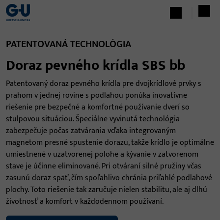
PATENTOVANÁ TECHNOLÓGIA
Doraz pevného krídla SBS bb
Patentovaný doraz pevného krídla pre dvojkrídlové prvky s
prahom v jednej rovine s podlahou ponúka inovatívne
riešenie pre bezpečné a komfortné používanie dverí so
stulpovou situáciou. Špeciálne vyvinutá technológia
zabezpečuje počas zatvárania vďaka integrovaným
magnetom presné spustenie dorazu, takže krídlo je optimálne
umiestnené v uzatvorenej polohe a kývanie v zatvorenom
stave je účinne eliminované. Pri otváraní silné pružiny včas
zasunú doraz späť, čím spoľahlivo chránia priľahlé podlahové
plochy. Toto riešenie tak zaručuje nielen stabilitu, ale aj dlhú
životnosť a komfort v každodennom používaní.