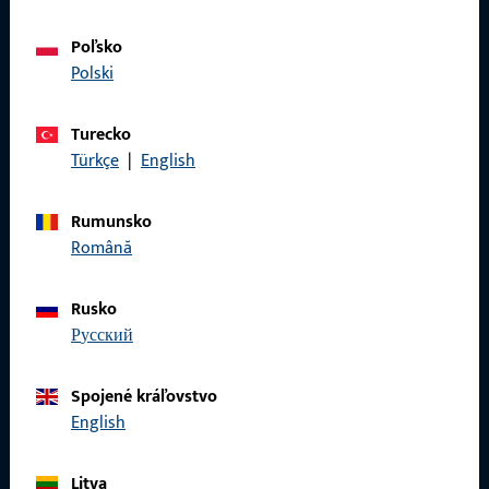
Poľsko
KONTAKT
Polski
Radi vám pomôžeme!
Turecko
Náš servisný tím vám rád pomôže so všetkými otázkami
Türkçe
|
English
týkajúcimi sa produktov, aplikácií a projektov. Stačí nás
kontaktovať telefonicky alebo e-mailom.
Rumunsko
Română
Kontaktujte nás
Rusko
русский
Zavolajte nám
Spojené kráľovstvo
English
Všeobecné informácie
Litva