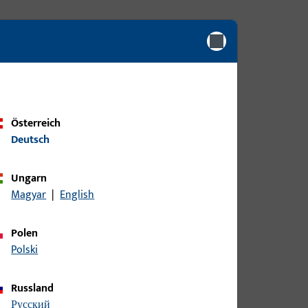
Österreich
Deutsch
Ungarn
Magyar
|
English
Polen
Polski
UNI-JET M8/12
Russland
M = Milled (gefräst)
русский