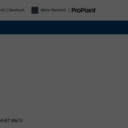
ich | Deutsch
Mein Bereich
|
stertechnik
 Unternehmensgruppe Gretsch-Unitas bietet
elligente Lösungen für Fenster: Beschläge,
teme für Sicherheit und Komfort – zuverlässig,