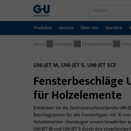
Produkte
Service
Über Uns
Karriere
Home
Produkte
Service
Über Uns
Karriere
Referenzen
Kontakt
Produkte
Fenstertechnik
Fens
Fenstertechnik
Downloadportal
GU-Gruppe weltweit
Jobportal
UNI-JET M, UNI-JET S, UNI-JET SCF
Türtechnik
Fensterbeschläge U
Automatische Eingangsysteme
für Holzelemente
Montagematerial
Entdecken Sie die Zentralverschlussfamilie UNI-JE
Beschlagsystem für alle Fenstertypen mit 16 mm 
Holzelementen überzeugen unsere bewährten au
UNI-JET M und UNI-JET S durch ihre zuverlässige