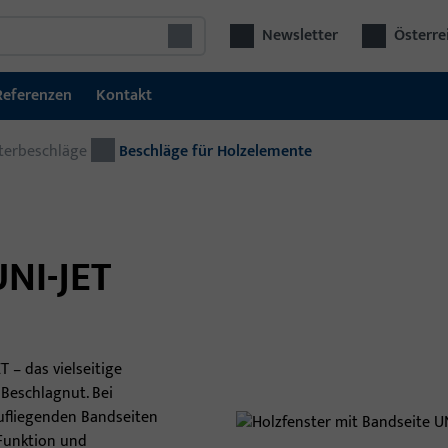
Newsletter
Österre
Referenzen
Kontakt
terbeschläge
Fenstertechnik
Beschläge für Holzelemente
Fensterbeschläge
Schiebetürbeschläge
NI-JET
Fenstergriffe und Zubehör
RWA & Lüftungssysteme
Fen
T – das vielseitige
Die
Beschlagnut. Bei
int
fliegenden Bandseiten
Sys
 Funktion und