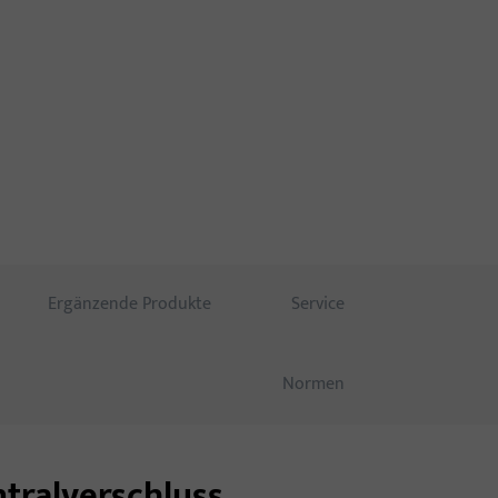
ovativ, durchdacht.
Ergänzende Produkte
Service
Normen
ntralverschluss