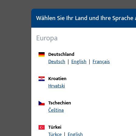
Wählen Sie Ihr Land und Ihre Sprache 
Europa
VARIANTEN
UNI-JET M und UNI-JET S
Deutschland
Deutsch
|
English
|
Français
Entdecken Sie unsere hochwertigen aufliegende
kombinieren Sie diese mit den Zentralverschlus
Kroatien
Beschlagprogramm.
Hrvatski
Tschechien
čeština
UNI-JET M6/12
Türkei
M = Milled (gefräst)
Türkçe
|
English