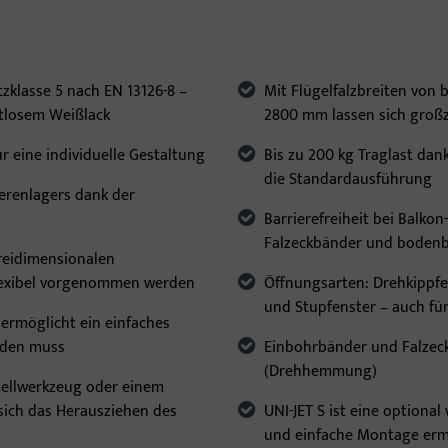
n
zklasse 5 nach EN 13126-8 –
Mit Flügelfalzbreiten von 
itlosem Weißlack
2800 mm lassen sich großz
 eine individuelle Gestaltung
Bis zu 200 kg Traglast dank
die Standardausführung
erenlagers dank der
Barrierefreiheit bei Balko
Falzeckbänder und boden
dreidimensionalen
lexibel vorgenommen werden
Öffnungsarten: Drehkippfen
und Stupfenster – auch fü
 ermöglicht ein einfaches
erden muss
Einbohrbänder und Falzec
(Drehhemmung)
tellwerkzeug oder einem
sich das Herausziehen des
UNI-JET S ist eine optional
und einfache Montage erm