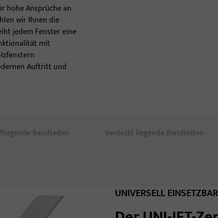
inn
Für hohe Ansprüche an
hlen wir Ihnen die
leiht jedem Fenster eine
nktionalität mit
olzfenstern
odernen Auftritt und
fliegende Bandseiten
Verdeckt liegende Bandseiten
UNIVERSELL EINSETZBAR
Der UNI-JET-Ze