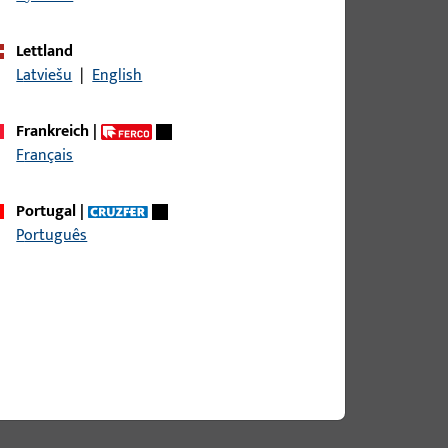
Flügelfalzbreite bis 1700 mm
Lettland
Flügelfalzhöhe bis 2800 mm
Latviešu
|
English
Flügelgewicht bis 200 kg
Frankreich
|
Falzluft 12 mm
Français
Unsere Produkte
Portugal
|
entdecken
Português