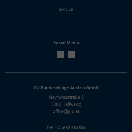
Service
Social Media
GU Baubeschläge Aus­tria GmbH
Mayrwies­straße 8
5300 Hall­wang
office@g-u.at
Tel: +43 662 664830