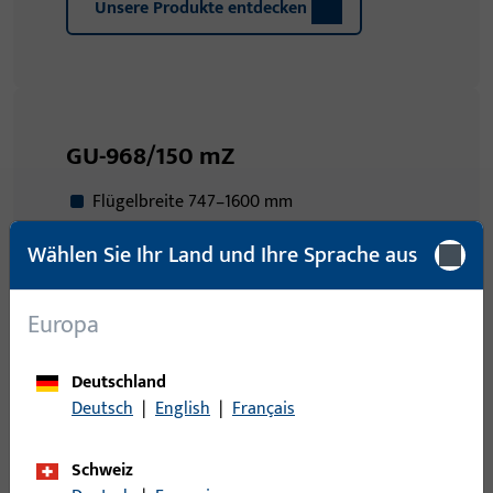
Unsere Produkte entdecken
GU-968/150 mZ
Flügelbreite 747–1600 mm
Flügelhöhe 918–2800 mm
Wählen Sie Ihr Land und Ihre Sprache aus
Flügelgewicht bis 150 kg
Europa
Unsere Produkte entdecken
Deutschland
Deutsch
|
English
|
Français
Schweiz