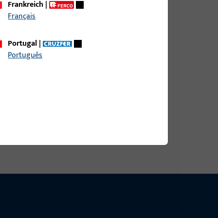
Frankreich
|
Français
DIN LS AUS NICHTROST.STAHL,ECKIG,
Portugal
|
Português
DIN RS AUS NICHTROST.STAHL,ECKIG,