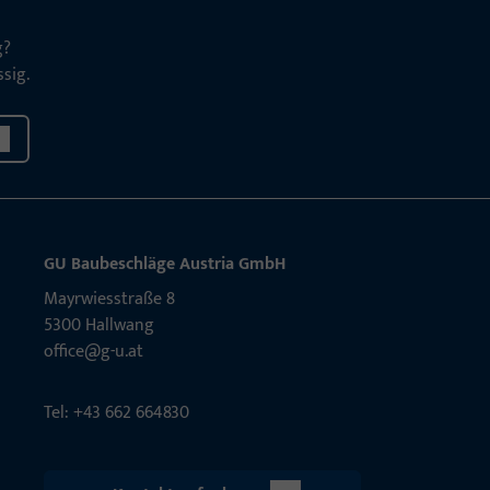
g?
sig.
GU Baubeschläge Aus­tria GmbH
Mayrwies­straße 8
5300 Hall­wang
office@g-u.at
Tel: +43 662 664830