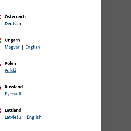
Österreich
Deutsch
Ungarn
Magyar
|
English
6/40x170x1,75 MM, DIN LINKS/RECHTS, ECKIG,
Polen
Polski
IN LS, AUS NICHTROST.STAHL,ECKIG,
Russland
русский
Lettland
DIN RS AUS NICHTROST.STAHL,ECKIG,
Latviešu
|
English