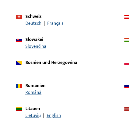
Schweiz
Deutsch
|
Français
Slowakei
Artikelbeschreibung
Slovenčina
40x170x1,75-EKG-NISI
LAPPENSCHLIESSBLECH, 2
NICKELSILBER LACKIERT
Bosnien und Herzegowina
8/43x200x1,5-EKG
LAPPENSCHLIESSBLECH, D
Rumänien
Română
Litauen
28/43x200x1,5-EKG
LAPPENSCHLIESSBLECHE 
Lietuvių
|
English