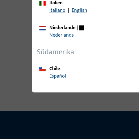
Italien
Italiano
|
English
B 9000 0203 | SCHLIESSBLECH-L-
Niederlande
|
Nederlands
B 9000 0204 | SCHLIESSBLECH-R-
Südamerika
Chile
Español
Alle Varianten ansehen