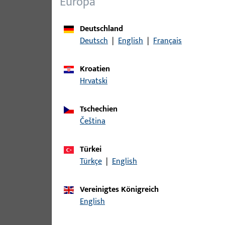
Europa
Varianten
Deutschland
Zu diesem Produkt gibt es folgende Varianten:
Deutsch
|
English
|
Français
Kroatien
Artikel
Hrvatski
B 9000 0107 | SCHLIESSBLECH-L26/
Tschechien
čeština
B 9000 0195 | SCHLIESSBLECH-L-L2
Türkei
Türkçe
|
English
Vereinigtes Königreich
B 9000 0196 | SCHLIESSBLECH-R-L
English