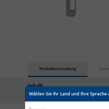
Produktbeschreibung
Techn
Inhalt
Wählen Sie Ihr Land und Ihre Sprache 
WINKELSCHLIESSBLECH,ECKIG, 100x26x24, NICKEL