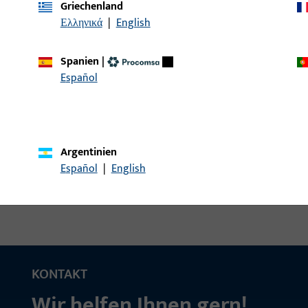
Griechenland
Ελληνικά
|
English
W24x26x200x2-EKG-X
WINKELSCHLIESSBLECHE 
200x24x26x2
Spanien
|
Español
W24x26x200x2-EKG-X
WINKELSCHLIESSBLECHE 
200x24x26x2
Argentinien
Español
|
English
KONTAKT
Wir helfen Ihnen gern!