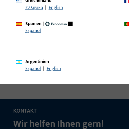
Griechenland
Ελληνικά
|
English
W24x26x200x2-EKG-X
WINKELSCHLIESSBLECHE 
200x24x26x2
Spanien
|
Español
W24x26x200x2-EKG-X
WINKELSCHLIESSBLECHE 
200x24x26x2
Argentinien
Español
|
English
KONTAKT
Wir helfen Ihnen gern!