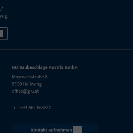
g?
sig.
GU Baubeschläge Aus­tria GmbH
Mayrwies­straße 8
5300 Hall­wang
office@g-u.at
Tel: +43 662 664830
Kontakt aufnehmen