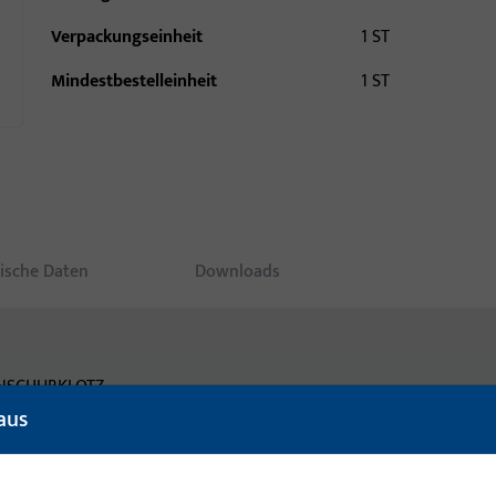
Verpackungseinheit
1 ST
Mindestbestelleinheit
1 ST
ische Daten
Downloads
INSCHUBKLOTZ,
aus