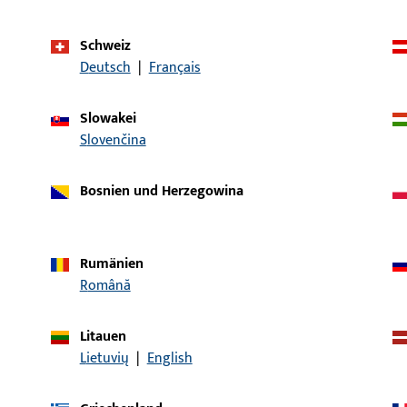
Schweiz
Deutsch
|
Français
Slowakei
Artikelbeschreibung
Slovenčina
40x170x1,75-EKG-NISI
LAPPENSCHLIESSBLECH, 2
NICKELSILBER LACKIERT
Bosnien und Herzegowina
8/43x200x1,5-EKG
LAPPENSCHLIESSBLECH, D
Rumänien
Română
Litauen
28/43x200x1,5-EKG
LAPPENSCHLIESSBLECHE 
Lietuvių
|
English