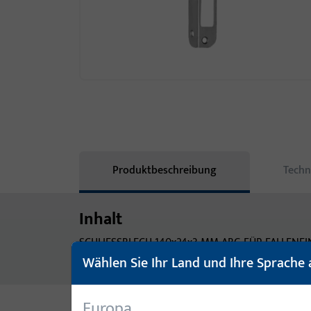
Produktbeschreibung
Techn
Inhalt
SCHLIESSBLECH-140x24x3 MM-ABG FÜR FALLENE
NICHTROSTENDER STAHL
Wählen Sie Ihr Land und Ihre Sprache 
Europa