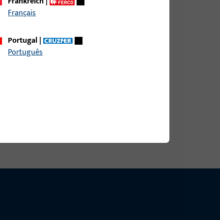
Frankreich
|
Français
DIN LS AUS NICHTROST.STAHL,ECKIG,
Portugal
|
Português
DIN RS AUS NICHTROST.STAHL,ECKIG,