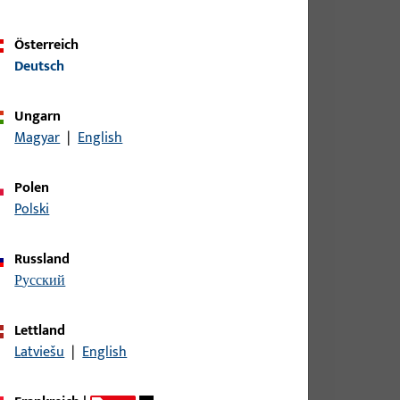
Österreich
Deutsch
Ungarn
Magyar
|
English
6/40x170x1,75 MM, DIN LINKS/RECHTS, ECKIG,
Polen
Polski
IN LS, AUS NICHTROST.STAHL,ECKIG,
Russland
русский
Lettland
DIN RS AUS NICHTROST.STAHL,ECKIG,
Latviešu
|
English