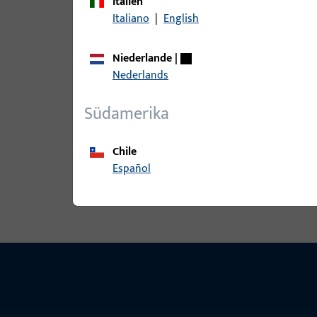
Italien
Italiano
|
English
B 9000 0203 | SCHLIESSBLECH-L-
Niederlande
|
Nederlands
B 9000 0204 | SCHLIESSBLECH-R-
Südamerika
Chile
Español
Alle Varianten ansehen