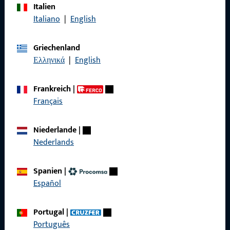
Italien
Rufen Sie uns an
Italiano
|
English
Griechenland
Ελληνικά
|
English
Allgemeines
Frankreich
|
Impressum
Français
Datenschutz
Niederlande
|
AGB
Nederlands
Spanien
|
Español
Schnelleinstieg
Portugal
|
Produkte
Português