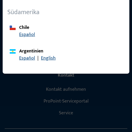
Über Uns
Südamerika
Karriere
Chile
Referenzen
Español
Produktkatalog
Argentinien
Español
|
English
Kontakt
Kontakt aufnehmen
ProPoint-Serviceportal
Service