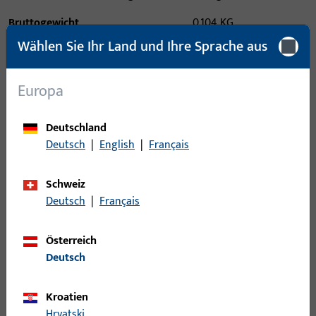
Bruttogewicht
0,104 KG
Wählen Sie Ihr Land und Ihre Sprache aus
Verpackungseinheit
10 PAA
Mindestbestelleinheit
10 PAA
Europa
Anmeldung
Deutschland
Deutsch
|
English
|
Français
Bitte melden Sie sich mit Ihren Kundendaten an um eine
Preisinformation zu erhalten oder Artikel zu bestellen
Schweiz
Deutsch
|
Français
Login
Österreich
Deutsch
Account erstellen
Kroatien
Produktbeschreibung
Hrvatski