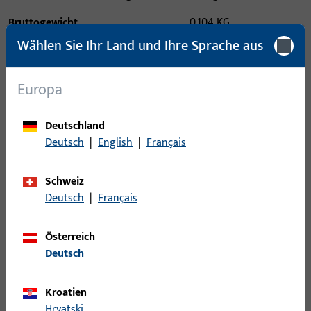
Bruttogewicht
0,104 KG
Wählen Sie Ihr Land und Ihre Sprache aus
Verpackungseinheit
50 PAA
Mindestbestelleinheit
50 PAA
Europa
Anmeldung
Deutschland
Deutsch
|
English
|
Français
Bitte melden Sie sich mit Ihren Kundendaten an um eine
Preisinformation zu erhalten oder Artikel zu bestellen
Schweiz
Deutsch
|
Français
Login
Österreich
Deutsch
Account erstellen
Kroatien
Produktbeschreibung
Hrvatski