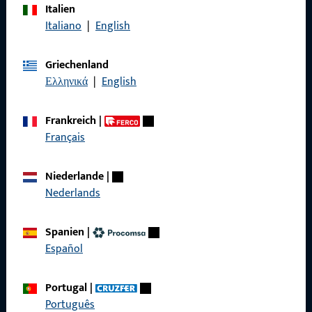
Italien
Rufen Sie uns an
Italiano
|
English
Griechenland
Ελληνικά
|
English
Allgemeines
Frankreich
|
Impressum
Français
Datenschutz
Niederlande
|
AGB
Nederlands
Spanien
|
Español
Schnelleinstieg
Portugal
|
Produkte
Português