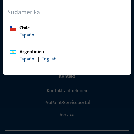
Über Uns
Südamerika
Karriere
Chile
Referenzen
Español
Produktkatalog
Argentinien
Español
|
English
Kontakt
Kontakt aufnehmen
ProPoint-Serviceportal
Service