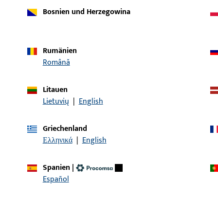
Bosnien und Herzegowina
Rumänien
Română
Litauen
Lietuvių
|
English
Griechenland
Artikelbeschreibung
Ελληνικά
|
English
r | SWH 4172 MD Holz 46mm
Schwellenhalter
Spanien
|
Español