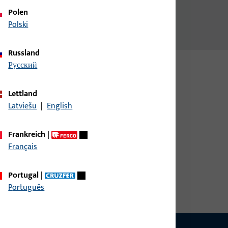
Polen
Polski
Russland
русский
Lettland
Latviešu
|
English
Frankreich
|
Français
Portugal
|
Português