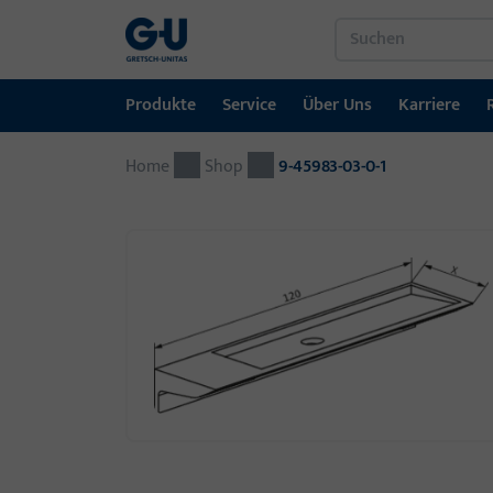
Produkte
Service
Über Uns
Karriere
Home
Produkte
Service
Über Uns
Karriere
Referenzen
Kontakt
Shop
9-45983-03-0-1
Fenstertechnik
Downloadportal
GU-Gruppe weltweit
Jobportal
Türtechnik
Automatische Eingangsysteme
Montagematerial