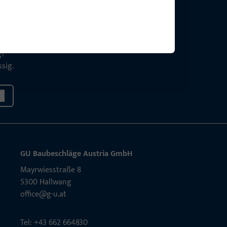
g?
sig.
GU Baubeschläge Aus­tria GmbH
Mayrwies­straße 8
5300 Hall­wang
office@g-u.at
Tel: +43 662 664830