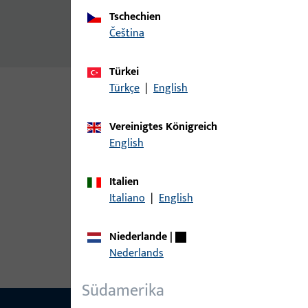
Zusatzinformationen
Tschechien
Verpackungseinheit 10 Stück
čeština
Türkei
Türkçe
|
English
Varianten
Vereinigtes Königreich
Zu diesem Produkt gibt es folgende Varianten:
English
Italien
Artikel
Italiano
|
English
9-45983-03-0H1 | Schwellenhalte
Niederlande
|
Nederlands
Südamerika