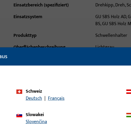
Einsatzbereich (spezifiziert)
Drehkipp, Dreh, S
Einsatzsystem
GU SBS Holz AD, G
BS, GU SBS Holz 
Produkttyp
Schwellenhalter
Oberflächenbeschreibung
Lichtgrau
aus
Bruttogewicht
0,082 KG
Verpackungseinheit
10 PAA
Mindestbestelleinheit
10 PAA
Schweiz
ische Daten
Downloads
Deutsch
|
Français
Slowakei
Slovenčina