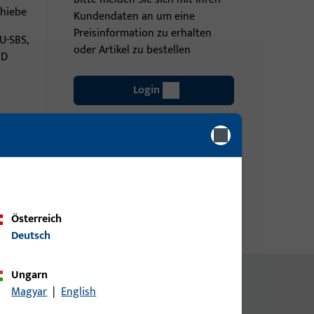
chiebe
Kundendaten an um eine
Preisinformation zu erhalten
U-SBS,
oder Artikel zu bestellen
MD
Login
Account erstellen
Österreich
Deutsch
Ungarn
Magyar
|
English