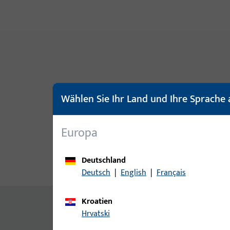
Wählen Sie Ihr Land und Ihre Sprache 
Europa
Deutschland
Produktbeschreibung
Techn
Deutsch
|
English
|
Français
Kroatien
Inhalt
Hrvatski
Schwellenhalter 4172, MD Holz, 46 mm