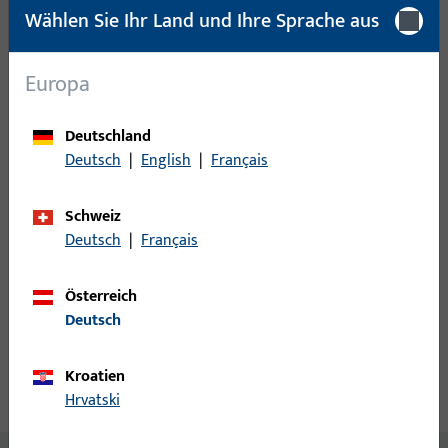
Wählen Sie Ihr Land und Ihre Sprache aus
Mindestbestelleinheit
50 PAA
Europa
Anmeldung
Deutschland
Bitte melden Sie sich mit Ihren Kundendaten an um eine
Deutsch
|
English
|
Français
Preisinformation zu erhalten oder Artikel zu bestellen
Schweiz
Login
Deutsch
|
Français
Account erstellen
Österreich
Deutsch
Produktbeschreibung
Kroatien
Technische Daten
Downloads
Hrvatski