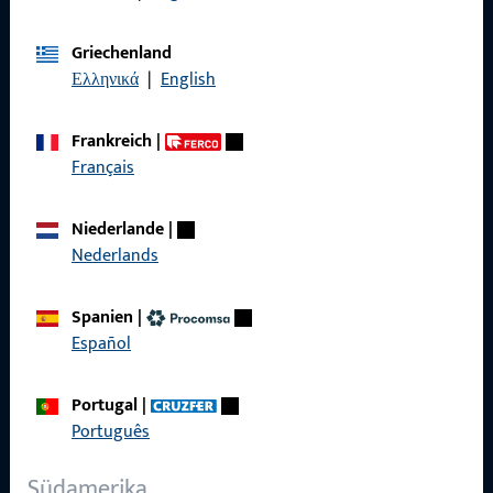
Griechenland
Allgemeines
Ελληνικά
|
English
Impressum
Frankreich
|
Datenschutz
Français
AGB
Niederlande
|
Nederlands
Spanien
|
Schnelleinstieg
Español
Produkte
Portugal
|
Über Uns
Português
Karriere
Südamerika