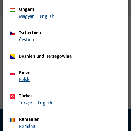
SWH zu KBE AD R 370, schwarz
Ungarn
Magyar
|
English
Varianten
Tschechien
čeština
Zu diesem Produkt gibt es folgende Varianten:
Bosnien und Herzegowina
H-00076-67-0-7 | Schwellenhalter | SWH zu
KBE AD R 370 weiss
Polen
Polski
Schwellenhalter
Türkei
Türkçe
|
English
Rumänien
Română