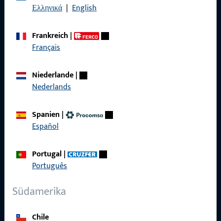
Ελληνικά
|
English
Datenschutz
AGB
Frankreich
|
Français
Niederlande
|
Nederlands
Schnelleinstieg
Produkte
Spanien
|
Español
Über Uns
Karriere
Portugal
|
Português
Referenzen
Südamerika
Produktkatalog
Chile