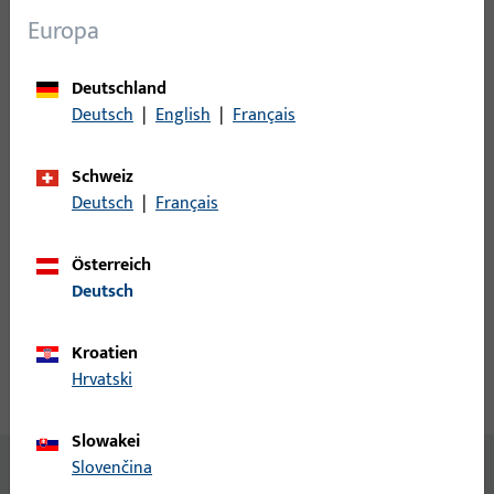
Europa
Anmeldung
Deutschland
Bitte melden Sie sich mit Ihren Kundendaten an um eine
Deutsch
|
English
|
Français
Preisinformation zu erhalten oder Artikel zu bestellen
Schweiz
Deutsch
|
Français
Login
Österreich
Account erstellen
Deutsch
Produktbeschreibung
Kroatien
Hrvatski
Technische Daten
Downloads
Slowakei
Slovenčina
Inhalt