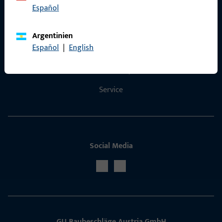
Español
Kontakt
Argentinien
Español
|
English
Kontakt aufnehmen
ProPoint-Serviceportal
Service
Social Media
GU Baubeschläge Aus­tria GmbH