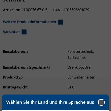
Artikel Nr.
H-00076-67-0-6
EAN
4015596801029
Weitere Produktinformationen
Varianten
Einsatzbereich
Fenstertechnik,
Türtechnik
Einsatzbereich (spezifiziert)
Drehkipp, Dreh
Produkttyp
Schwellenhalter
Bruttogewicht
81 G
Verpackungseinheit
5 PAA
Wählen Sie Ihr Land und Ihre Sprache aus
Mindestbestelleinheit
5 PAA