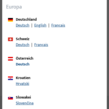
Europa
Anmeldung
Deutschland
Bitte melden Sie sich mit Ihren Kundendaten an um eine
Deutsch
|
English
|
Français
Preisinformation zu erhalten oder Artikel zu bestellen
Schweiz
Deutsch
|
Français
Login
Österreich
Account erstellen
Deutsch
Produktbeschreibung
Kroatien
Hrvatski
Technische Daten
Downloads
Slowakei
Slovenčina
Inhalt