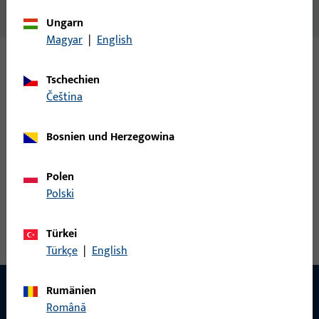
SWH zu KBE AD R 370, weiss
Ungarn
Magyar
|
English
Varianten
Tschechien
čeština
Zu diesem Produkt gibt es folgende Varianten:
Bosnien und Herzegowina
H-00076-67-0-6 | Schwellenhalter | SWH zu
KBE AD R 370 schwarz
Polen
Polski
Schwellenhalter
Türkei
Türkçe
|
English
Rumänien
Română