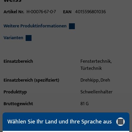
Artikel Nr.
H-00076-67-0-7
EAN
4015596801036
Weitere Produktinformationen
Varianten
Einsatzbereich
Fenstertechnik,
Türtechnik
Einsatzbereich (spezifiziert)
Drehkipp, Dreh
Produkttyp
Schwellenhalter
Bruttogewicht
81 G
Verpackungseinheit
5 PAA
Wählen Sie Ihr Land und Ihre Sprache aus
Mindestbestelleinheit
5 PAA