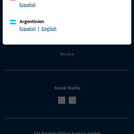
Español
Kontakt
Argentinien
Español
|
English
Kontakt aufnehmen
ProPoint-Serviceportal
Service
Social Media
GU Baubeschläge Aus­tria GmbH