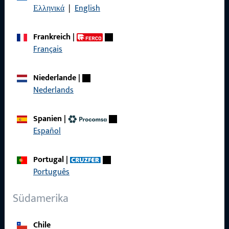
Ελληνικά
|
English
Datenschutz
AGB
Frankreich
|
Français
Niederlande
|
Nederlands
Schnelleinstieg
Produkte
Spanien
|
Español
Über Uns
Karriere
Portugal
|
Português
Referenzen
Südamerika
Produktkatalog
Chile