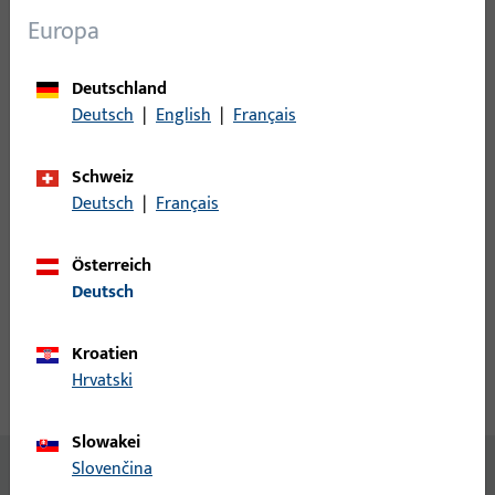
Europa
Anmeldung
Deutschland
Bitte melden Sie sich mit Ihren Kundendaten an um eine
Deutsch
|
English
|
Français
Preisinformation zu erhalten oder Artikel zu bestellen
Schweiz
Deutsch
|
Français
Login
Österreich
Account erstellen
Deutsch
Produktbeschreibung
Kroatien
Hrvatski
Technische Daten
Downloads
Slowakei
Slovenčina
Inhalt