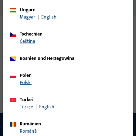
Schwellenh.Schüco CT 70/8597, schwarz
Ungarn
Magyar
|
English
Varianten
Tschechien
čeština
Zu diesem Produkt gibt es folgende Varianten:
Bosnien und Herzegowina
H-00076-83-0-7 | Schwellenhalter | SWH zu
Schüco CT 70/8597 weiss
Polen
Polski
Schwellenhalter
Türkei
Türkçe
|
English
Rumänien
Română