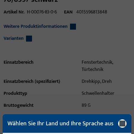
Artikel Nr.
H-00076-83-0-6
EAN
4015596813848
Weitere Produktinformationen
Varianten
Einsatzbereich
Fenstertechnik,
Türtechnik
Einsatzbereich (spezifiziert)
Drehkipp, Dreh
Produkttyp
Schwellenhalter
Bruttogewicht
89 G
Verpackungseinheit
50 PAA
Wählen Sie Ihr Land und Ihre Sprache aus
Mindestbestelleinheit
5 PAA