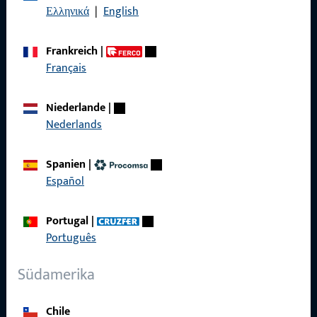
Ελληνικά
|
English
Datenschutz
AGB
Frankreich
|
Français
Niederlande
|
Nederlands
Schnelleinstieg
Produkte
Spanien
|
Español
Über Uns
Karriere
Portugal
|
Português
Referenzen
Südamerika
Produktkatalog
Chile