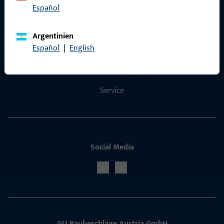
Español
Kontakt
Argentinien
Español
|
English
Kontakt aufnehmen
ProPoint-Serviceportal
Service
Social Media
GU Baubeschläge Aus­tria GmbH