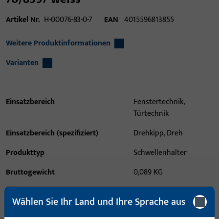
Artikel Nr.
H-00076-83-0-7
EAN
4015596813855
Weitere Produktinformationen
Varianten
Einsatzbereich
Fenstertechnik,
Türtechnik
Einsatzbereich (spezifiziert)
Drehkipp, Dreh
Produkttyp
Schwellenhalter
Bruttogewicht
0,089 KG
Verpackungseinheit
5 PAA
Wählen Sie Ihr Land und Ihre Sprache aus
Mindestbestelleinheit
5 PAA