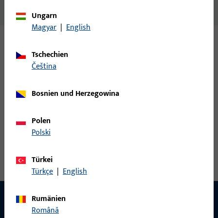
Schwellenh.Schüco CT 70/8597, weiss
Ungarn
Magyar
|
English
Varianten
Tschechien
čeština
Zu diesem Produkt gibt es folgende Varianten:
Bosnien und Herzegowina
H-00076-83-0-6 | Schwellenhalter | SWH zu
Schüco CT 70/8597 schwarz
Polen
Polski
Schwellenhalter
Türkei
Türkçe
|
English
Rumänien
Română