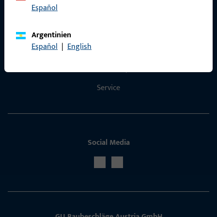
Español
Kontakt
Argentinien
Español
|
English
Kontakt aufnehmen
ProPoint-Serviceportal
Service
Social Media
GU Baubeschläge Aus­tria GmbH