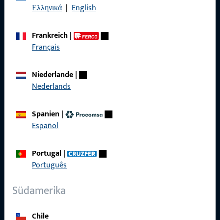
Ελληνικά
|
English
Datenschutz
AGB
Frankreich
|
Français
Niederlande
|
Nederlands
Schnelleinstieg
Produkte
Spanien
|
Español
Über Uns
Karriere
Portugal
|
Português
Referenzen
Südamerika
Produktkatalog
Chile