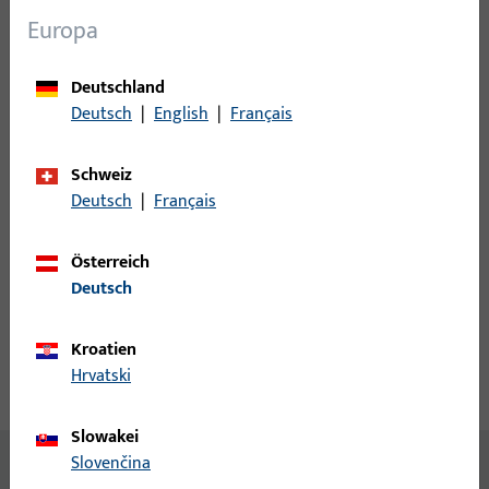
Europa
Anmeldung
Deutschland
Bitte melden Sie sich mit Ihren Kundendaten an um eine
Deutsch
|
English
|
Français
Preisinformation zu erhalten oder Artikel zu bestellen
Schweiz
Deutsch
|
Français
Login
Österreich
Account erstellen
Deutsch
Produktbeschreibung
Kroatien
Hrvatski
Technische Daten
Downloads
Slowakei
Slovenčina
Inhalt