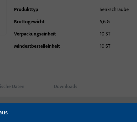
Produkttyp
Senkschraube
Bruttogewicht
5,6 G
Verpackungseinheit
10 ST
Mindestbestelleinheit
10 ST
ische Daten
Downloads
aus