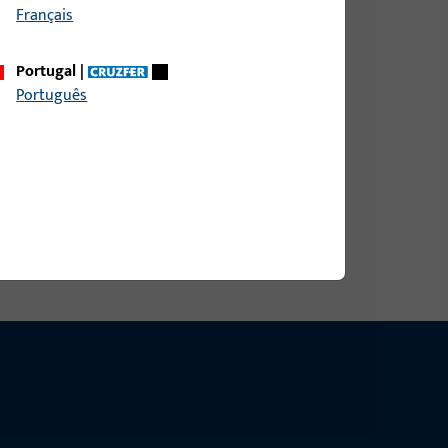
Français
Portugal
|
Português