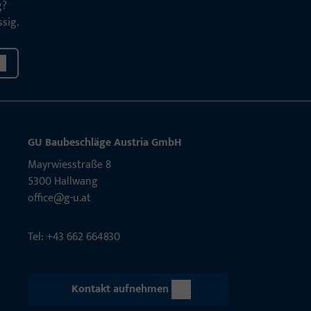
g?
sig.
GU Baubeschläge Aus­tria GmbH
Mayrwies­straße 8
5300 Hall­wang
office@g-u.at
Tel: +43 662 664830
Kontakt aufnehmen