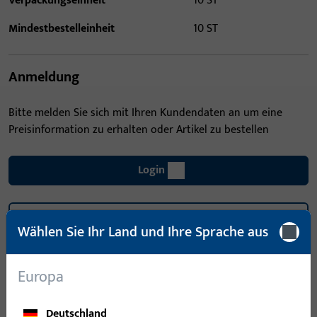
Verpackungseinheit
10 ST
Mindestbestelleinheit
10 ST
Anmeldung
Bitte melden Sie sich mit Ihren Kundendaten an um eine
Preisinformation zu erhalten oder Artikel zu bestellen
Login
Account erstellen
Wählen Sie Ihr Land und Ihre Sprache aus
Produktbeschreibung
Europa
Technische Daten
Downloads
Deutschland