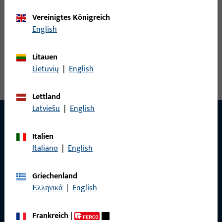
Vereinigtes Königreich
Senkschraube
English
Alle Varianten ansehen
Litauen
Lietuvių
|
English
Lettland
Latviešu
|
English
Italien
KONTAKT
Italiano
|
English
Wir helfen Ihnen gern!
Griechenland
Haben Sie Fragen oder wünschen Sie persönliche Beratung?
Ελληνικά
|
English
Wir sind gerne für Sie da – schnell, kompetent und
zuverlässig.
Frankreich
|