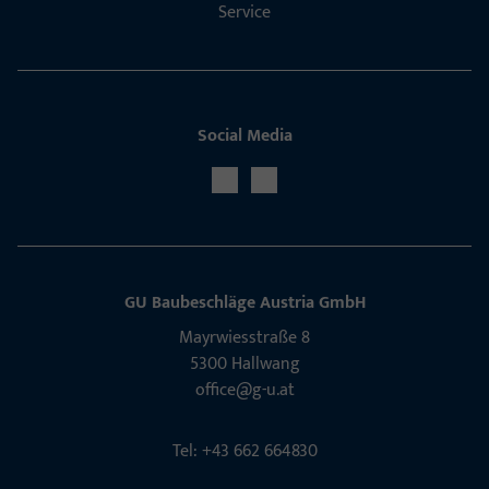
Service
Social Media
GU Baubeschläge Aus­tria GmbH
Mayrwies­straße 8
5300 Hall­wang
office@g-u.at
Tel: +43 662 664830