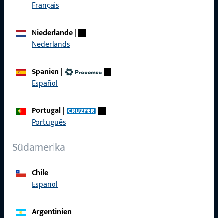
Français
Kontaktieren Sie uns
Niederlande
|
Nederlands
Rufen Sie uns an
Spanien
|
Español
Allgemeines
Portugal
|
Português
Impressum
Südamerika
Datenschutz
AGB
Chile
Español
Argentinien