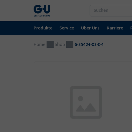
Produkte
Service
Über Uns
Karriere
Home
Produkte
Service
Über Uns
Karriere
Referenzen
Kontakt
Shop
6-35424-03-0-1
Fenstertechnik
Downloadportal
GU-Gruppe weltweit
Jobportal
Türtechnik
Automatische Eingangsysteme
Montagematerial