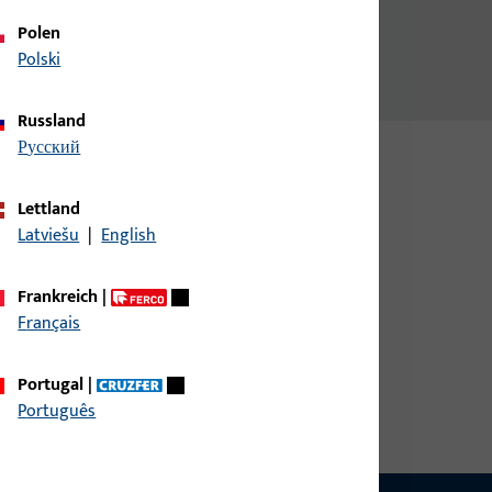
Polen
Polski
Russland
русский
Lettland
Latviešu
|
English
Frankreich
|
Français
Portugal
|
Português