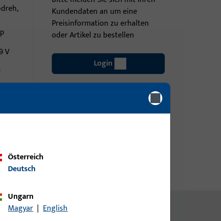
pdreh,
Kundendaten an um eine
Preisinformation zu erhalten
pp
oder Artikel zu bestellen
9 V
Login
r
Account erstellen
Österreich
Deutsch
Ungarn
Magyar
|
English