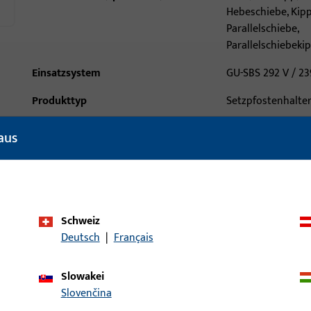
Hebeschiebe, Kip
Parallelschiebe,
Parallelschiebeki
Einsatzsystem
GU-SBS 292 V / 23
Produkttyp
Setzpfostenhalte
Oberflächenbeschreibung
Lichtgrau
aus
Bruttogewicht
0,06 KG
Verpackungseinheit
500 ST
Mindestbestelleinheit
10 ST
Schweiz
Deutsch
|
Français
ische Daten
Downloads
Slowakei
Slovenčina