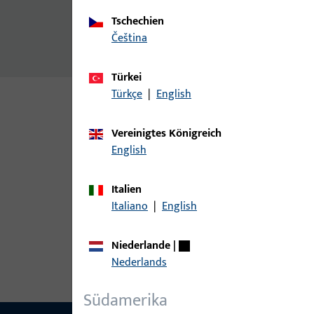
20x System-Falzverbinder
Tschechien
10x Systemadapter für Pfosten
čeština
20x Bürstendichtung
Türkei
Türkçe
|
English
Varianten
Vereinigtes Königreich
English
Zu diesem Produkt gibt es folgende Varianten:
Italien
Artikel
Italiano
|
English
6-35424-03-0R1 | Setzpfostenhalt
Niederlande
|
Nederlands
Südamerika