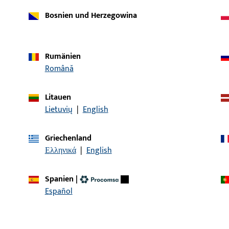
Bosnien und Herzegowina
Rumänien
Română
Litauen
Lietuvių
|
English
Griechenland
Artikelbeschreibung
Ελληνικά
|
English
er | SPH 4025 REHAU GENEO 532055
Setzpfostenhalter
Spanien
|
Español