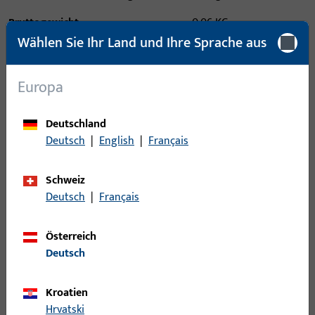
Bruttogewicht
0,06 KG
Wählen Sie Ihr Land und Ihre Sprache aus
Verpackungseinheit
500 ST
Mindestbestelleinheit
25 ST
Europa
Deutschland
Anmeldung
Deutsch
|
English
|
Français
Bitte melden Sie sich mit Ihren Kundendaten an um eine
Preisinformation zu erhalten oder Artikel zu bestellen
Schweiz
Deutsch
|
Français
Login
Österreich
Deutsch
Account erstellen
Kroatien
Produktbeschreibung
Hrvatski