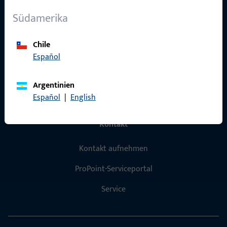
Über Uns
Südamerika
Karriere
Chile
Referenzen
Español
Produktkatalog
Argentinien
Español
|
English
Kontakt
Kontakt aufnehmen
ProPoint-Serviceportal
Service