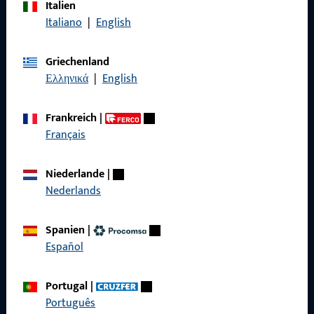
Italien
Rufen Sie uns an
Italiano
|
English
Griechenland
Ελληνικά
|
English
Allgemeines
Frankreich
|
Impressum
Français
Datenschutz
Niederlande
|
AGB
Nederlands
Spanien
|
Español
Schnelleinstieg
Portugal
|
Produkte
Português