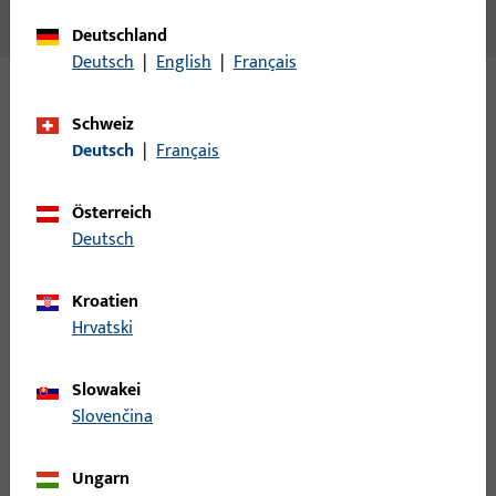
62,5 MM, DIN RS.
Deutschland
Deutsch
|
English
|
Français
Varianten
Schweiz
Deutsch
|
Français
Zu diesem Produkt gibt es folgende Varianten:
Österreich
B 9000 0195 | SCHLIESSBLECH-L-
Deutsch
L28/43x200x1,5-EKG
Kroatien
Hrvatski
LAPPENSCHLIESSBLECH, DIN LS, AUS NICHTROST.STAHL,ECKIG,
Slowakei
B 9000 0196 | SCHLIESSBLECH-R-
Slovenčina
L28/43x200x1,5-EKG
Ungarn