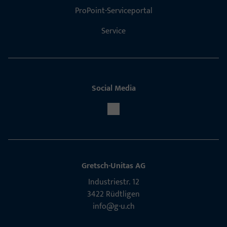
ProPoint-Serviceportal
Service
Social Media
Gretsch-Unitas AG
Indu­s­triestr. 12
3422 Rüdt­ligen
info@g-u.ch