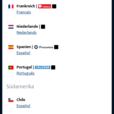
Wir sind gerne für Sie da – schnell, kompetent und
Frankreich
|
zuverlässig.
Français
Kontaktieren Sie uns
Niederlande
|
Nederlands
Rufen Sie uns an
Spanien
|
Español
Portugal
|
Allgemeines
Português
Impressum
Südamerika
Datenschutz
Chile
AGB
Español