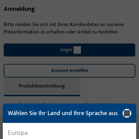
Anmeldung
Bitte melden Sie sich mit Ihren Kundendaten an um eine
Preisinformation zu erhalten oder Artikel zu bestellen
Login
Account erstellen
Produktbeschreibung
Technische Daten
Downloads
Wählen Sie Ihr Land und Ihre Sprache aus
Inhalt
Europa
LAPPENSCHLIESSBL.ECKIG. AUS NICHTR. STAHL, MASS A=