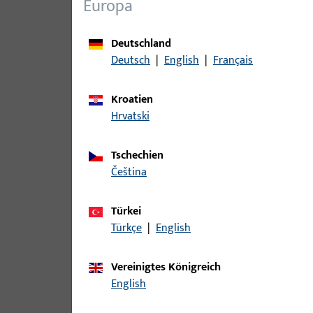
Europa
Varianten
Deutschland
Zu diesem Produkt gibt es folgende Varianten:
Deutsch
|
English
|
Français
Artikel
Kroatien
Hrvatski
B 9000 0195 | SCHLIESSBLECH-L-L2
Tschechien
čeština
B 9000 0196 | SCHLIESSBLECH-R-L
Türkei
Türkçe
|
English
Vereinigtes Königreich
B 9000 0203 | SCHLIESSBLECH-L-
English