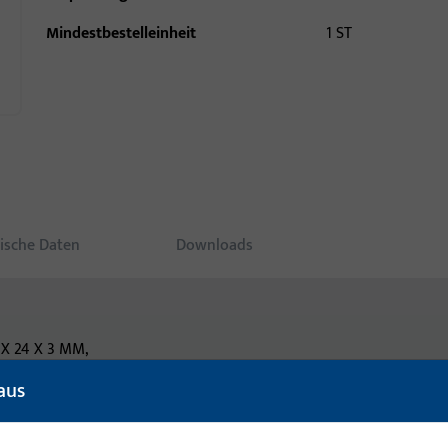
Mindestbestelleinheit
1 ST
ische Daten
Downloads
X 24 X 3 MM,
CKIG, DIN L/R VERWENDBAR,
aus