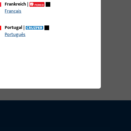
Frankreich
|
Français
DIN RS AUS NICHTROST.STAHL,ECKIG,
Portugal
|
Português
DIN RS AUS NICHTROST.STAHL,ABGER.,