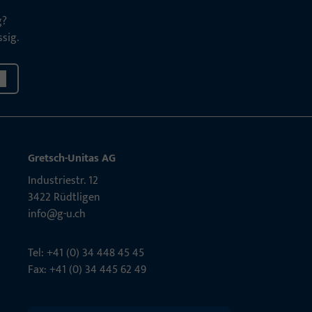
g?
sig.
Gretsch-Unitas AG
Indu­s­triestr. 12
3422 Rüdt­ligen
info@g-u.ch
Tel: +41 (0) 34 448 45 45
Fax: +41 (0) 34 445 62 49