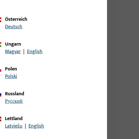
Österreich
Deutsch
Ungarn
Magyar
|
English
IN LS, AUS NICHTROST.STAHL,ECKIG,
Polen
Polski
DIN RS AUS NICHTROST.STAHL,ECKIG,
Russland
русский
Lettland
DIN LS AUS NICHTROST.STAHL,ECKIG,
Latviešu
|
English