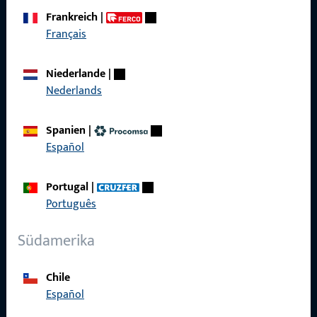
Wir sind gerne für Sie da – schnell, kompetent und
Frankreich
|
zuverlässig.
Français
Kontaktieren Sie uns
Niederlande
|
Nederlands
Rufen Sie uns an
Spanien
|
Español
Portugal
|
Allgemeines
Português
Impressum
Südamerika
Datenschutz
Chile
AGB
Español