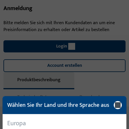
Anmeldung
Bitte melden Sie sich mit Ihren Kundendaten an um eine
Preisinformation zu erhalten oder Artikel zu bestellen
Login
Account erstellen
Produktbeschreibung
Technische Daten
Downloads
Wählen Sie Ihr Land und Ihre Sprache aus
Inhalt
Europa
SCHLIESSBLECH 245 X 24 X 3 MM, NICHTR. STAHL, ECKIG,