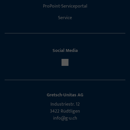
ProPoint-Serviceportal
Service
Social Media
Gretsch-Unitas AG
Indu­s­triestr. 12
3422 Rüdt­ligen
info@g-u.ch