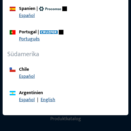
Impressum
Spanien
|
Datenschutz
Español
AGB
Portugal
|
Português
Südamerika
Schnelleinstieg
Chile
Produkte
Español
Über Uns
Argentinien
Karriere
Español
|
English
Referenzen
Produktkatalog