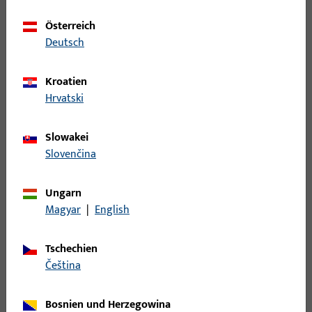
Österreich
B 9000 0196 | SCHLIESSBLECH-R-
Deutsch
L28/43x200x1,5-EKG
Kroatien
Hrvatski
LAPPENSCHLIESSBLECHE DIN RS AUS NICHTROST.STAHL,ECKIG,
Slowakei
B 9000 0203 | SCHLIESSBLECH-L-
Slovenčina
W24x26x200x2-EKG-X
Ungarn
Magyar
|
English
WINKELSCHLIESSBLECHE DIN LS AUS NICHTROST.STAHL,ECKIG,
200x24x26x2
Tschechien
čeština
B 9000 0204 | SCHLIESSBLECH-R-
W24x26x200x2-EKG-X
Bosnien und Herzegowina