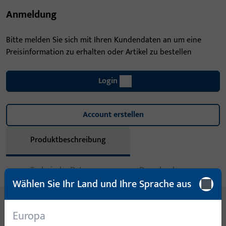
Anmeldung
Bitte melden Sie sich mit Ihren Kundendaten an um eine
Preisinformation zu erhalten oder Artikel zu bestellen
Login
Account erstellen
Produktbeschreibung
Technische Daten
Downloads
Wählen Sie Ihr Land und Ihre Sprache aus
Inhalt
Europa
LAPPENSCHLIESSBLECH 270x24x3-(FA12) NICHTROSTENDER