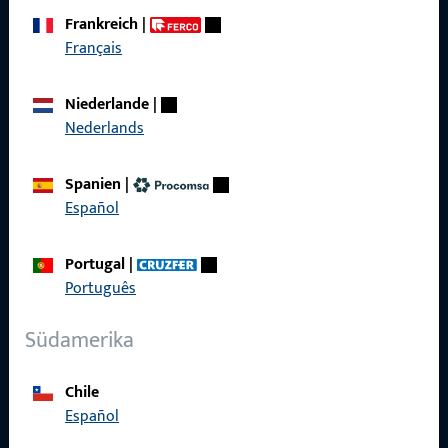
Wir sind gerne für Sie da – schnell, kompetent und
Frankreich
|
zuverlässig.
Français
Kontaktieren Sie uns
Niederlande
|
Nederlands
Rufen Sie uns an
Spanien
|
Español
Portugal
|
Allgemeines
Português
Impressum
Südamerika
Datenschutz
Chile
AGB
Español