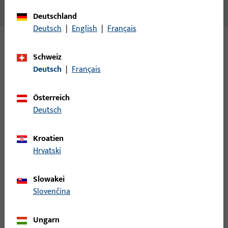
STAHL, ECKIG, MASS A= 62,5 MM, DIN RS.
Deutschland
Deutsch
|
English
|
Français
Varianten
Schweiz
Deutsch
|
Français
Zu diesem Produkt gibt es folgende Varianten:
Österreich
B 9000 0195 | SCHLIESSBLECH-L-
Deutsch
L28/43x200x1,5-EKG
Kroatien
Hrvatski
LAPPENSCHLIESSBLECH, DIN LS, AUS NICHTROST.STAHL,ECKIG,
Slowakei
B 9000 0196 | SCHLIESSBLECH-R-
Slovenčina
L28/43x200x1,5-EKG
Ungarn