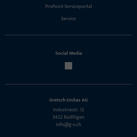
ProPoint-Serviceportal
Service
Social Media
Gretsch-Unitas AG
Indu­s­triestr. 12
3422 Rüdt­ligen
info@g-u.ch