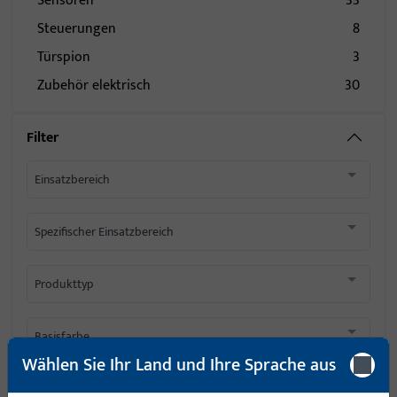
Sensoren
33
Steuerungen
8
Türspion
3
Zubehör elektrisch
30
Filter
Einsatzbereich
Spezifischer Einsatzbereich
Produkttyp
Basisfarbe
Wählen Sie Ihr Land und Ihre Sprache aus
Einsatzsystem