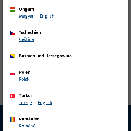
mm, Gesamthöhe / -tiefe 16 mm,
servo allgemein
Gesamtlänge 217 mm
Ungarn
Magyar
|
English
A-Öffner, Kraft Hubkraft 80 N,
K-18153-01-0-0 C |
Tschechien
Spannung 12 V AC, 12 - 24 V DC,
A-Öffner | A-
čeština
Strom max. 1 A, Gesamtbreite 40,5
Öffner Anbauset
mm, Gesamthöhe / -tiefe 16 mm,
allgemein
Gesamtlänge 217 mm
Bosnien und Herzegowina
Polen
Polski
Türkei
Türkçe
|
English
Rumänien
Română