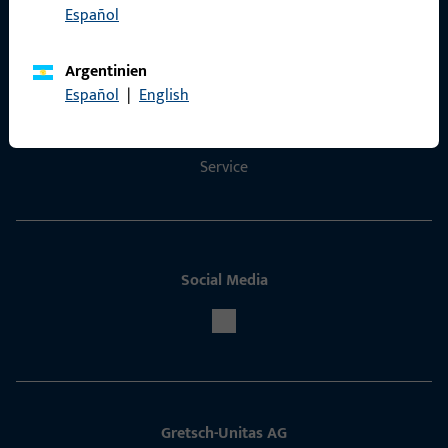
Español
Kontakt
Argentinien
Kontakt aufnehmen
Español
|
English
ProPoint-Serviceportal
Service
Social Media
Gretsch-Unitas AG