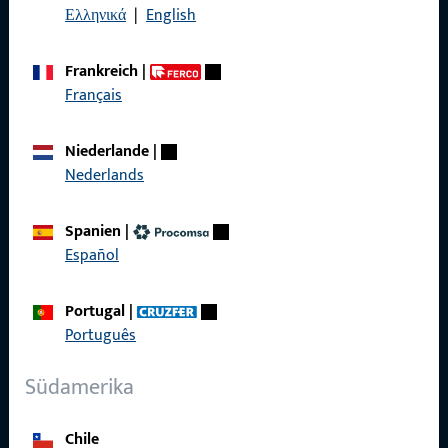
Datenschutz
Ελληνικά
|
English
AGB
Frankreich
|
Français
Niederlande
|
Schnelleinstieg
Nederlands
Produkte
Spanien
|
Über Uns
Español
Karriere
Portugal
|
Referenzen
Português
Produktkatalog
Südamerika
Chile