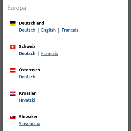
Europa
Filter für
A-Öffner
Deutschland
Deutsch
|
English
|
Français
Schutzklasse/Schutzart
Schweiz
Kraft
Deutsch
|
Français
Österreich
Deutsch
2
Artikel gefunden
Kroatien
Artikel
Artikelbeschreibung
Hrvatski
A-Öffner, Kraft Hubkraft 80 N,
K-19020-01-0-0 |
Slowakei
Spannung 12 V AC, 12 - 24 V DC,
A-Öffner | A-
Slovenčina
Strom max. 1 A, Gesamtbreite 40,5
Öffner Anbauset