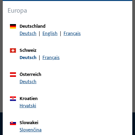
Sensoren
33
Europa
Steuerungen
8
Türspion
3
Deutschland
Zubehör elektrisch
30
Deutsch
|
English
|
Français
0
Artikel gefunden
Schweiz
Deutsch
|
Français
Artikel
Artikelbeschreibung
Österreich
Deutsch
Kroatien
Hrvatski
Slowakei
Slovenčina