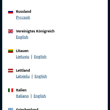
Datenschutz
Russland
AGB
русский
Vereinigtes Königreich
English
Schnelleinstieg
Litauen
Produkte
Lietuvių
|
English
Über Uns
Lettland
Karriere
Latviešu
|
English
Referenzen
Italien
Produktkatalog
Italiano
|
English
Griechenland