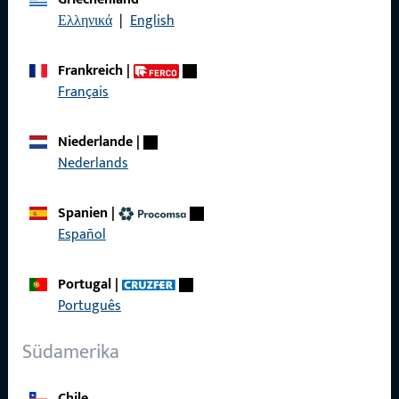
Ελληνικά
|
English
Kontakt
Frankreich
|
Kontakt aufnehmen
Français
ProPoint-Serviceportal
Niederlande
|
Service
Nederlands
Spanien
|
Español
Social Media
Portugal
|
Português
Südamerika
Chile