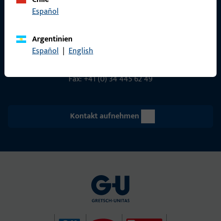
Gretsch-Unitas AG
Español
Indu­s­triestr. 12
3422 Rüdt­ligen
Argentinien
info@g-u.ch
Español
|
English
Tel: +41 (0) 34 448 45 45
Fax: +41 (0) 34 445 62 49
Kontakt aufnehmen