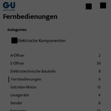
Fernbedienungen
Kategorien
Elektrische Komponenten
A-Öffner
2
E-Öffner
39
Elektrotechnische Bauteile
8
Fernbedienungen
6
Getriebe-Motor
13
Lesegeräte
4
Sender
6