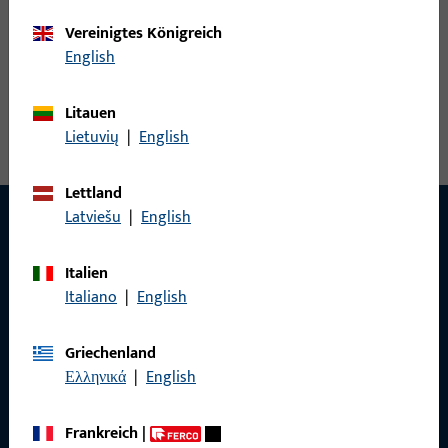
30/40
Vereinigtes Königreich
English
Litauen
Lietuvių
|
English
Lettland
Latviešu
|
English
KONTAKT
Italien
Italiano
|
English
Wir helfen Ihnen gern!
Griechenland
Haben Sie Fragen oder wünschen Sie persönliche Beratung?
Ελληνικά
|
English
Wir sind gerne für Sie da – schnell, kompetent und
zuverlässig.
Frankreich
|