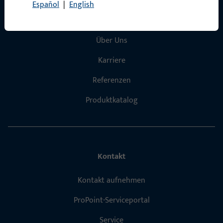
Español
|
English
Produkte
Über Uns
Karriere
Referenzen
Produktkatalog
Kontakt
Kontakt aufnehmen
ProPoint-Serviceportal
Service