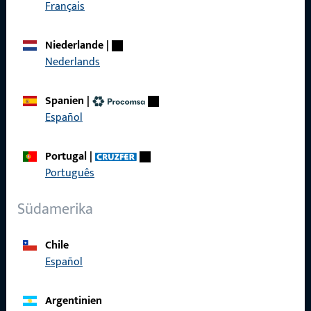
Français
Kontaktieren Sie uns
Niederlande
|
Rufen Sie uns an
Nederlands
Spanien
|
Español
Allgemeines
Portugal
|
Impressum
Português
Datenschutz
Südamerika
AGB
Chile
Español
Argentinien
Schnelleinstieg