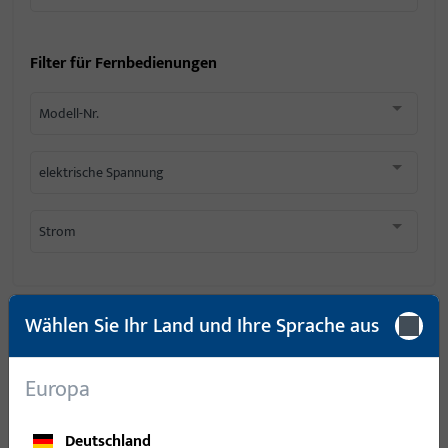
Filter für
Fernbedienungen
Modell-Nr.
elektrische Spannung
Strom
Wählen Sie Ihr Land und Ihre Sprache aus
6
Artikel gefunden
Europa
Artikel
Artikelbeschreibung
L-04128-11-5-0 |
Deutschland