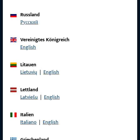
Datenschutz
Russland
AGB
русский
Vereinigtes Königreich
English
Schnelleinstieg
Litauen
Produkte
Lietuvių
|
English
Über Uns
Lettland
Karriere
Latviešu
|
English
Referenzen
Italien
Produktkatalog
Italiano
|
English
Griechenland