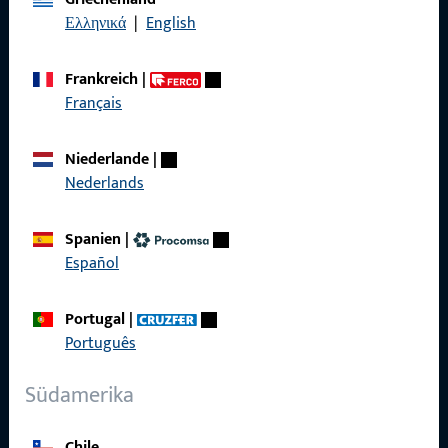
Ελληνικά
|
English
Kontakt
Frankreich
|
Kontakt aufnehmen
Français
ProPoint-Serviceportal
Niederlande
|
Service
Nederlands
Spanien
|
Español
Social Media
Portugal
|
Português
Südamerika
Chile