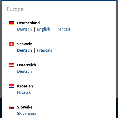
Sensoren
33
Europa
Steuerungen
8
Türspion
3
Deutschland
Zubehör elektrisch
30
Deutsch
|
English
|
Français
0
Artikel gefunden
Schweiz
Deutsch
|
Français
Artikel
Artikelbeschreibung
Österreich
Deutsch
Kroatien
Hrvatski
Slowakei
Slovenčina