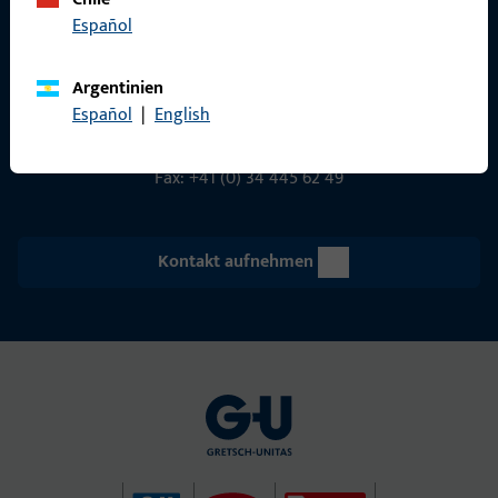
Gretsch-Unitas AG
Español
Indu­s­triestr. 12
3422 Rüdt­ligen
Argentinien
info@g-u.ch
Español
|
English
Tel: +41 (0) 34 448 45 45
Fax: +41 (0) 34 445 62 49
Kontakt aufnehmen