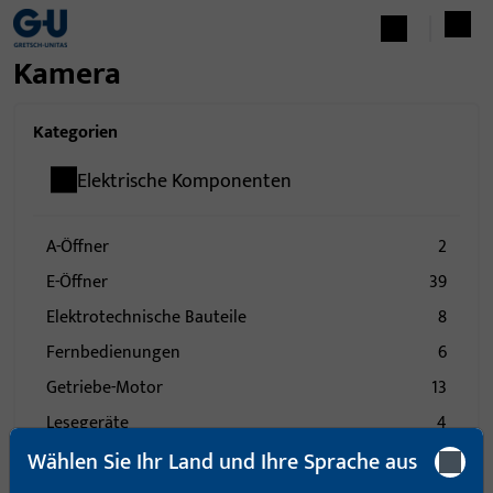
Kamera
Kategorien
Elektrische Komponenten
A-Öffner
2
E-Öffner
39
Elektrotechnische Bauteile
8
Fernbedienungen
6
Getriebe-Motor
13
Lesegeräte
4
Wählen Sie Ihr Land und Ihre Sprache aus
Sender
6