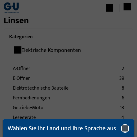
Linsen
Kategorien
Elektrische Komponenten
A-Öffner
2
E-Öffner
39
Elektrotechnische Bauteile
8
Fernbedienungen
6
Getriebe-Motor
13
Lesegeräte
4
Wählen Sie Ihr Land und Ihre Sprache aus
Sender
6