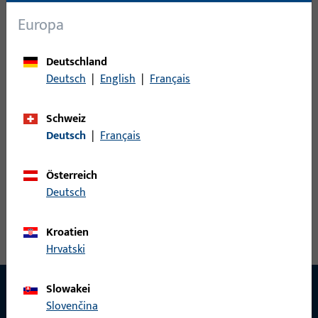
Sensoren
33
Europa
Steuerungen
8
Türspion
3
Deutschland
Zubehör elektrisch
30
Deutsch
|
English
|
Français
0
Artikel gefunden
Schweiz
Deutsch
|
Français
Artikel
Artikelbeschreibung
Österreich
Deutsch
Kroatien
Hrvatski
Slowakei
Slovenčina