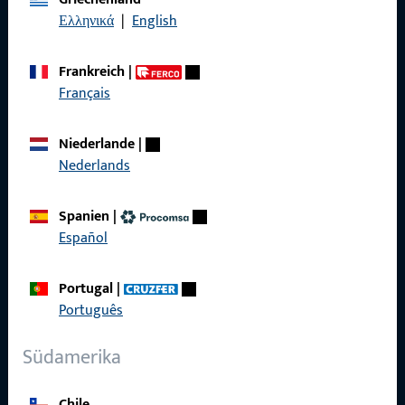
Ελληνικά
|
English
Kontakt
Frankreich
|
Kontakt aufnehmen
Français
ProPoint-Serviceportal
Niederlande
|
Service
Nederlands
Spanien
|
Español
Social Media
Portugal
|
Português
Südamerika
Chile