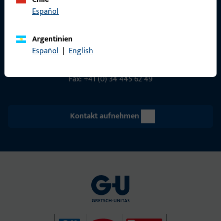
Gretsch-Unitas AG
Español
Indu­s­triestr. 12
3422 Rüdt­ligen
Argentinien
info@g-u.ch
Español
|
English
Tel: +41 (0) 34 448 45 45
Fax: +41 (0) 34 445 62 49
Kontakt aufnehmen