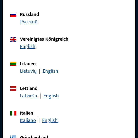
Datenschutz
Russland
AGB
русский
Vereinigtes Königreich
English
Schnelleinstieg
Litauen
Produkte
Lietuvių
|
English
Über Uns
Lettland
Karriere
Latviešu
|
English
Referenzen
Italien
Produktkatalog
Italiano
|
English
Griechenland