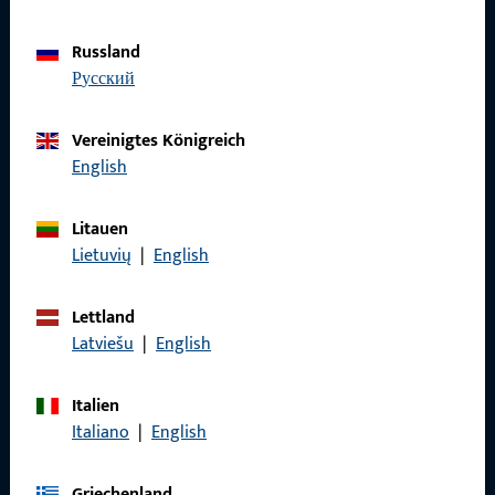
Datenschutz
Russland
AGB
русский
Vereinigtes Königreich
English
Schnelleinstieg
Litauen
Produkte
Lietuvių
|
English
Über Uns
Lettland
Karriere
Latviešu
|
English
Referenzen
Italien
Produktkatalog
Italiano
|
English
Griechenland