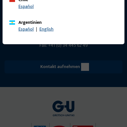
Gretsch-Unitas AG
Español
Indu­s­triestr. 12
3422 Rüdt­ligen
Argentinien
info@g-u.ch
Español
|
English
Tel: +41 (0) 34 448 45 45
Fax: +41 (0) 34 445 62 49
Kontakt aufnehmen