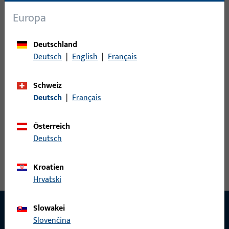
Sensoren
33
Europa
Steuerungen
8
Türspion
3
Deutschland
Zubehör elektrisch
30
Deutsch
|
English
|
Français
0
Artikel gefunden
Schweiz
Deutsch
|
Français
Artikel
Artikelbeschreibung
Österreich
Deutsch
Kroatien
Hrvatski
Slowakei
Slovenčina