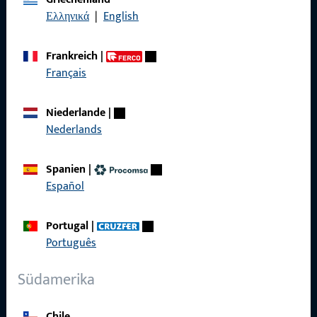
Ελληνικά
|
English
Kontakt
Frankreich
|
Kontakt aufnehmen
Français
ProPoint-Serviceportal
Niederlande
|
Service
Nederlands
Spanien
|
Español
Social Media
Portugal
|
Português
Südamerika
Chile