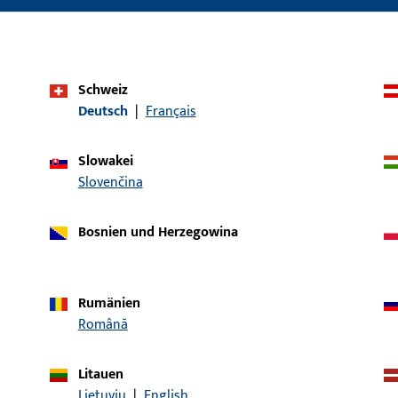
Schweiz
Deutsch
|
Français
Slowakei
Slovenčina
Bosnien und Herzegowina
Rumänien
Română
Litauen
Lietuvių
|
English