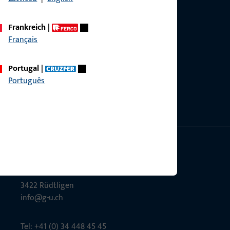
Frankreich
|
Français
g?
sig.
Portugal
|
Português
Gretsch-Unitas AG
Indu­s­triestr. 12
3422 Rüdt­ligen
info@g-u.ch
Tel: +41 (0) 34 448 45 45