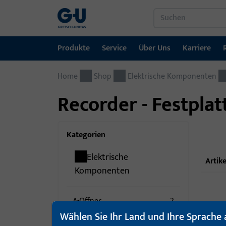
Produkte
Service
Über Uns
Karriere
Home
Produkte
Service
Über Uns
Karriere
Referenzen
Kontakt
Shop
Elektrische Komponenten
Recorder - Festplat
Fenstertechnik
Downloadportal
GU-Gruppe weltweit
Jobportal
Türtechnik
Kategorien
Automatische Eingangsysteme
Elektrische
Artike
Montagematerial
Komponenten
A-Öffner
2
Wählen Sie Ihr Land und Ihre Sprache 
E-Öffner
39