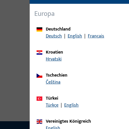
Elektrotechnische
8
Bauteile
Europa
Fernbedienungen
6
Deutschland
Getriebe-Motor
13
Deutsch
|
English
|
Français
Lesegeräte
4
Sender
6
Kroatien
Sensoren
33
Hrvatski
Steuerungen
8
Tschechien
Türspion
3
čeština
Zubehör elektrisch
30
Türkei
Türkçe
|
English
Vereinigtes Königreich
English