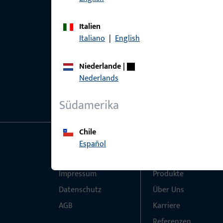
Italien
Italiano
|
English
Niederlande
|
Nederlands
Südamerika
Chile
Español
Allgemeines
Schnelleinstieg
Impressum
Produkte
Datenschutz
Über Uns
AGB
Karriere
Referenzen