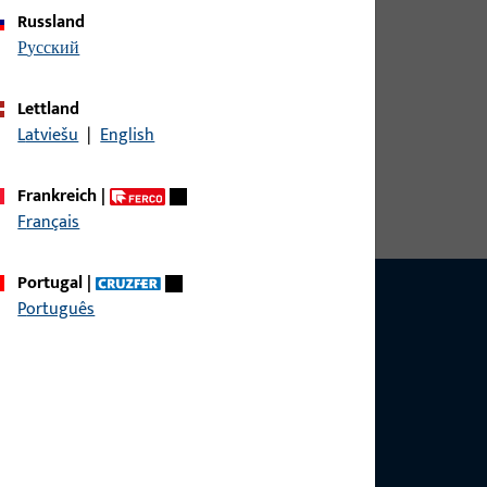
Russland
русский
Lettland
Latviešu
|
English
Frankreich
|
Français
Portugal
|
Português
g?
sig.