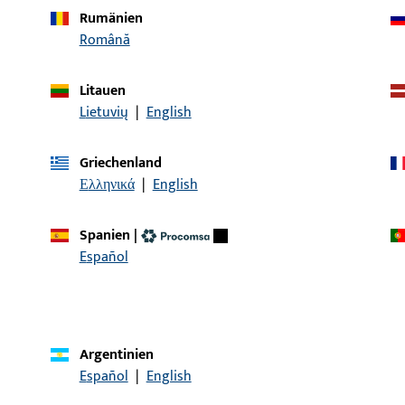
Rumänien
9-44398-00-0-0 | Transponderkarte |
Română
Transponderkarte
TRANSPONDERKARTE C-A P 80
Litauen
Lietuvių
|
English
Griechenland
Ελληνικά
|
English
Spanien
|
KONTAKT
Español
Wir helfen Ihnen gern!
Haben Sie Fragen oder wünschen Sie persönliche Beratun
Argentinien
Wir sind gerne für Sie da – schnell, kompetent und zuverläs
Español
|
English