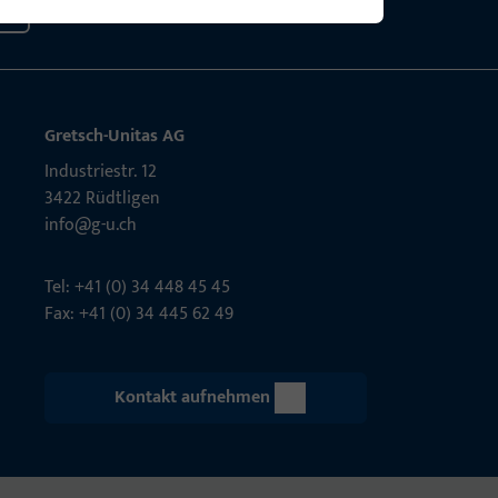
Gretsch-Unitas AG
Indu­s­triestr. 12
3422 Rüdt­ligen
info@g-u.ch
Tel: +41 (0) 34 448 45 45
Fax: +41 (0) 34 445 62 49
Kontakt aufnehmen