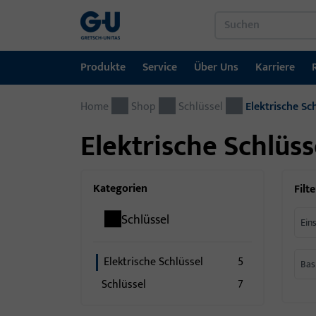
Produkte
Service
Über Uns
Karriere
Home
Produkte
Service
Über Uns
Karriere
Referenzen
Kontakt
Shop
Schlüssel
Elektrische Sc
Elektrische Schlüss
Fenstertechnik
Downloadportal
GU-Gruppe weltweit
Jobportal
Türtechnik
Kategorien
Filte
Automatische Eingangsysteme
Schlüssel
Ein
Montagematerial
Elektrische Schlüssel
5
Bas
Schlüssel
7