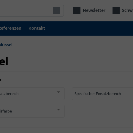
Newsletter
Schwe
Referenzen
Kontakt
hlüssel
el
r
satzbereich
Spezifischer Einsatzbereich
isfarbe