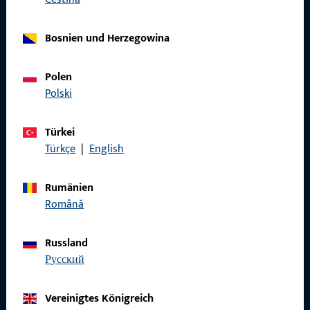
Bosnien und Herzegowina
Allgemeines
Polen
Polski
Impressum
Datenschutz
Türkei
Türkçe
|
English
AGB
Rumänien
Română
Schnelleinstieg
Russland
русский
Produkte
Über Uns
Vereinigtes Königreich