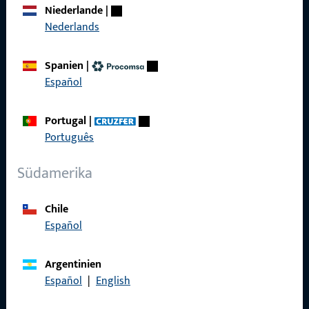
Social Media
Niederlande
|
Nederlands
Spanien
|
Español
Gretsch-Unitas AG
Portugal
|
Indu­s­triestr. 12
Português
3422 Rüdt­ligen
info@g-u.ch
Südamerika
Tel: +41 (0) 34 448 45 45
Chile
Fax: +41 (0) 34 445 62 49
Español
Argentinien
Kontakt aufnehmen
Español
|
English