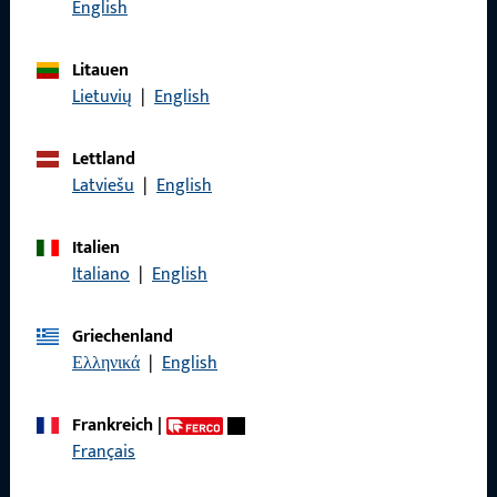
English
Karriere
Referenzen
Litauen
Lietuvių
|
English
Produktkatalog
Lettland
Latviešu
|
English
Kontakt
Italien
Italiano
|
English
Kontakt aufnehmen
ProPoint-Serviceportal
Griechenland
Ελληνικά
|
English
Service
Frankreich
|
Français