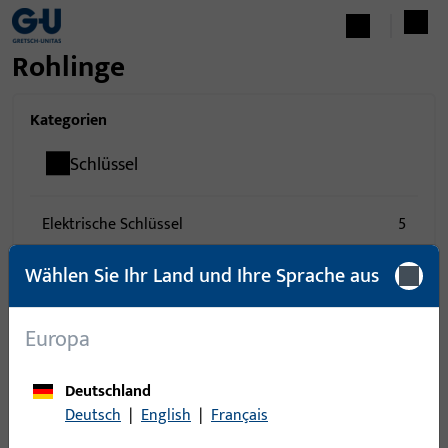
Rohlinge
Kategorien
Schlüssel
Elektrische Schlüssel
5
Schlüssel
7
Wählen Sie Ihr Land und Ihre Sprache aus
0
Artikel gefunden
Europa
Artikel
Artikelbeschreibung
Deutschland
Deutsch
|
English
|
Français