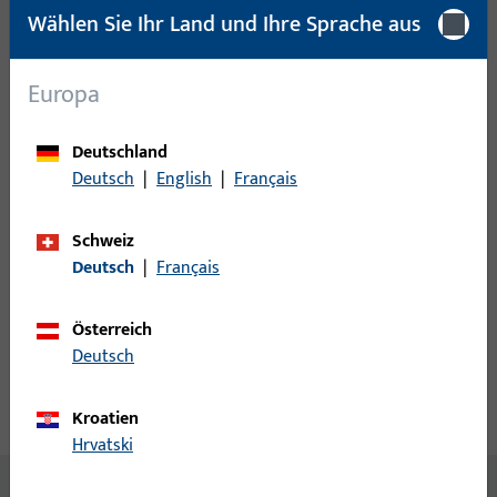
Mindestbestelleinheit
1 ST
Wählen Sie Ihr Land und Ihre Sprache aus
Anmeldung
Europa
Bitte melden Sie sich mit Ihren Kundendaten an um eine
Deutschland
Preisinformation zu erhalten oder Artikel zu bestellen
Deutsch
|
English
|
Français
Login
Schweiz
Deutsch
|
Français
Account erstellen
Österreich
Produktbeschreibung
Deutsch
Technische Daten
Kroatien
Downloads
Hrvatski
Inhalt