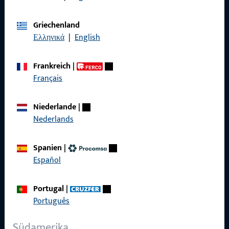
Allgemeines
Griechenland
Ελληνικά
|
English
Impressum
Datenschutz
Frankreich
|
Français
AGB
Niederlande
|
Nederlands
Schnelleinstieg
Spanien
|
Español
Produkte
Über Uns
Portugal
|
Português
Karriere
Referenzen
Südamerika