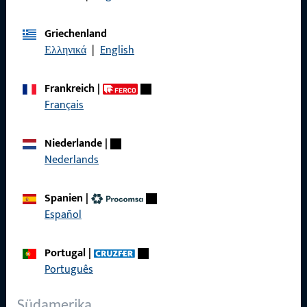
Allgemeines
Griechenland
Ελληνικά
|
English
Impressum
Datenschutz
Frankreich
|
Français
AGB
Niederlande
|
Nederlands
Schnelleinstieg
Spanien
|
Español
Produkte
Über Uns
Portugal
|
Português
Karriere
Referenzen
Südamerika