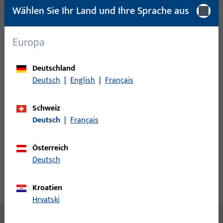
Mindestbestelleinheit
1 ST
Wählen Sie Ihr Land und Ihre Sprache aus
Anmeldung
Europa
Bitte melden Sie sich mit Ihren Kundendaten an um eine
Deutschland
Preisinformation zu erhalten oder Artikel zu bestellen
Deutsch
|
English
|
Français
Login
Schweiz
Deutsch
|
Français
Account erstellen
Österreich
Produktbeschreibung
Deutsch
Technische Daten
Kroatien
Downloads
Hrvatski
Inhalt