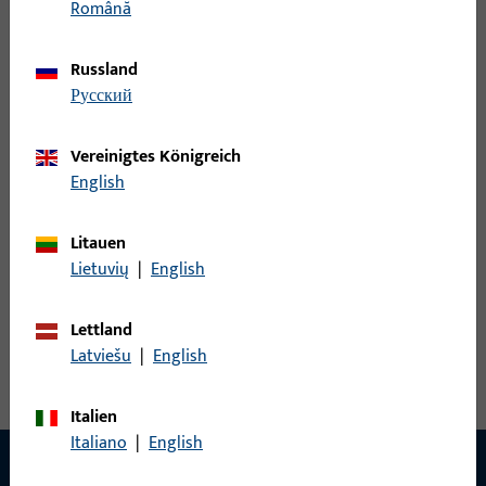
Română
WINKELSCHLIESSBLECHE DIN RS AUS NICHTROST.STAHL,ECKIG,
Russland
200x24x26x2
русский
B 9000 0206 | SCHLIESSBLECH-R-
Vereinigtes Königreich
W24x26x200x2-ABG-X
English
WINKELSCHLIESSBLECHE DIN RS AUS
Litauen
NICHTROST.STAHL,ABGER., 200x24x26x2
Lietuvių
|
English
Alle Varianten ansehen
Lettland
Latviešu
|
English
Italien
Italiano
|
English