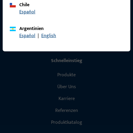
Impressum
Chile
Español
Datenschutz
AGB
Argentinien
Español
|
English
Schnelleinstieg
Produkte
Über Uns
Karriere
Referenzen
Produktkatalog