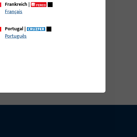
Frankreich
|
Français
DIN RS AUS NICHTROST.STAHL,ECKIG,
Portugal
|
Português
DIN RS AUS NICHTROST.STAHL,ABGER.,