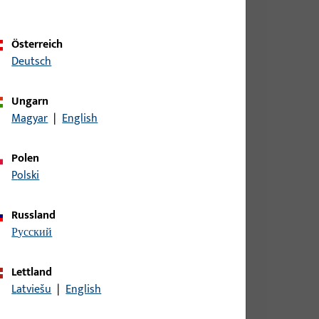
Österreich
Deutsch
Ungarn
Magyar
|
English
IN LS, AUS NICHTROST.STAHL,ECKIG,
Polen
Polski
DIN RS AUS NICHTROST.STAHL,ECKIG,
Russland
русский
Lettland
DIN LS AUS NICHTROST.STAHL,ECKIG,
Latviešu
|
English