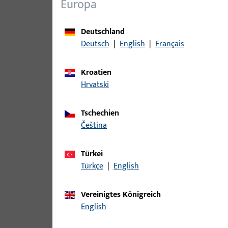
Europa
Varianten
Deutschland
Zu diesem Produkt gibt es folgende Varianten:
Deutsch
|
English
|
Français
Artikel
Kroatien
Hrvatski
B 9000 0195 | SCHLIESSBLECH-L-L2
Tschechien
čeština
B 9000 0196 | SCHLIESSBLECH-R-L
Türkei
Türkçe
|
English
Vereinigtes Königreich
B 9000 0203 | SCHLIESSBLECH-L-
English