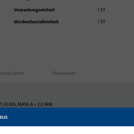
Verpackungseinheit
1 ST
Mindestbestelleinheit
1 ST
ische Daten
Downloads
, ECKIG, MASS A = 2,0 MM
aus