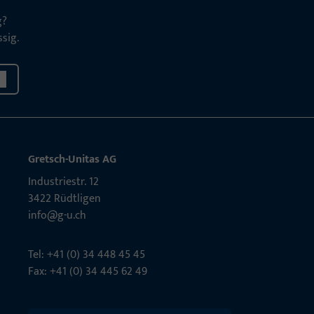
g?
sig.
Gretsch-Unitas AG
Indu­s­triestr. 12
3422 Rüdt­ligen
info@g-u.ch
Tel: +41 (0) 34 448 45 45
Fax: +41 (0) 34 445 62 49