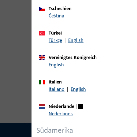
Tschechien
Varianten
čeština
Zu diesem Produkt gibt es folgende Varianten:
Türkei
Türkçe
|
English
Artikel
9-42545-00-0-1 | Wetterschenkel | 
Vereinigtes Königreich
English
Italien
Italiano
|
English
9-42545-00-0-7 | Wetterschenkel | 
Niederlande
|
Nederlands
Südamerika