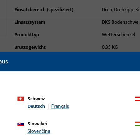
Einsatzbereich (spezifiziert)
Dreh, Drehkipp, K
Einsatzsystem
DKS-Bodenschwel
Produkttyp
Wetterschenkel
Bruttogewicht
0,35 KG
Verpackungseinheit
25 ST
aus
Mindestbestelleinheit
25 ST
ische Daten
Downloads
Schweiz
Deutsch
|
Français
Slowakei
Slovenčina