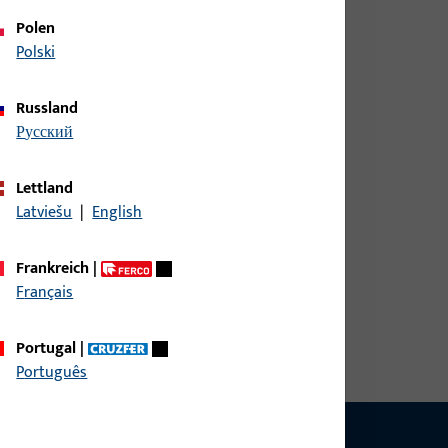
Polen
Polski
Russland
русский
breite 38,3 mm, Gesamthöhe / -tiefe 17 mm,
Lettland
Latviešu
|
English
Frankreich
|
Français
breite 38,3 mm, Gesamthöhe / -tiefe 17 mm,
Portugal
|
Português