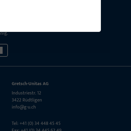
g?
sig.
Gretsch-Unitas AG
Indu­s­triestr. 12
3422 Rüdt­ligen
info@g-u.ch
Tel: +41 (0) 34 448 45 45
Fax: +41 (0) 34 445 62 49