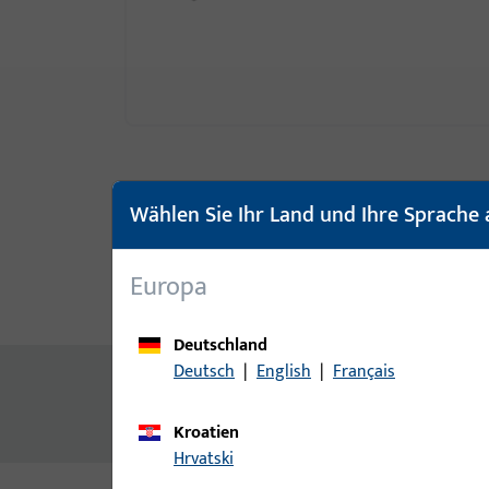
Wählen Sie Ihr Land und Ihre Sprache 
Europa
Produktbeschreibung
Techn
Deutschland
Deutsch
|
English
|
Français
Inhalt
Sockelprofil DKU Aluplast,braun,1200mm
Kroatien
Hrvatski