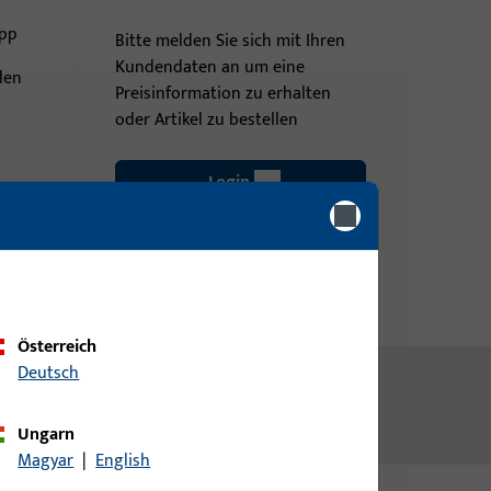
ipp
Bitte melden Sie sich mit Ihren
Kundendaten an um eine
len
Preisinformation zu erhalten
oder Artikel zu bestellen
Login
Account erstellen
Österreich
Deutsch
Ungarn
Magyar
|
English