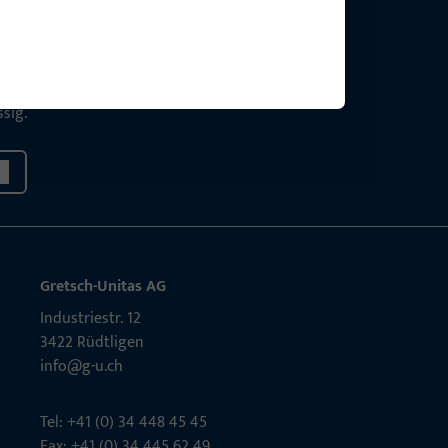
g?
sig.
Gretsch-Unitas AG
Indu­s­triestr. 12
3422 Rüdt­ligen
info@g-u.ch
Tel: +41 (0) 34 448 45 45
Fax: +41 (0) 34 445 62 49