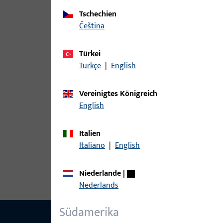
Tschechien
Varianten
čeština
Zu diesem Produkt gibt es folgende Varianten:
Türkei
Türkçe
|
English
Artikel
9-42545-00-0-1 | Wetterschenkel | 
Vereinigtes Königreich
English
Italien
Italiano
|
English
9-42545-00-0-5 | Wetterschenkel | 
Niederlande
|
Nederlands
Südamerika