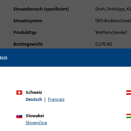
Einsatzbereich (spezifiziert)
Dreh, Drehkipp, K
Einsatzsystem
DKS-Bodenschwel
Produkttyp
Wetterschenkel
Bruttogewicht
0,276 KG
Verpackungseinheit
25 ST
aus
Mindestbestelleinheit
1 ST
ische Daten
Downloads
Schweiz
Deutsch
|
Français
Slowakei
Slovenčina