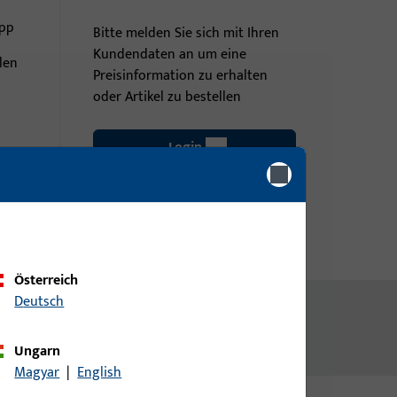
ipp
Bitte melden Sie sich mit Ihren
Kundendaten an um eine
len
Preisinformation zu erhalten
oder Artikel zu bestellen
Login
Account erstellen
Österreich
Deutsch
Ungarn
Magyar
|
English