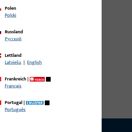
Polen
Polski
Russland
русский
breite 38,3 mm, Gesamthöhe / -tiefe 17 mm,
Lettland
Latviešu
|
English
Frankreich
|
Français
breite 38,3 mm, Gesamthöhe / -tiefe 17 mm,
Portugal
|
Português