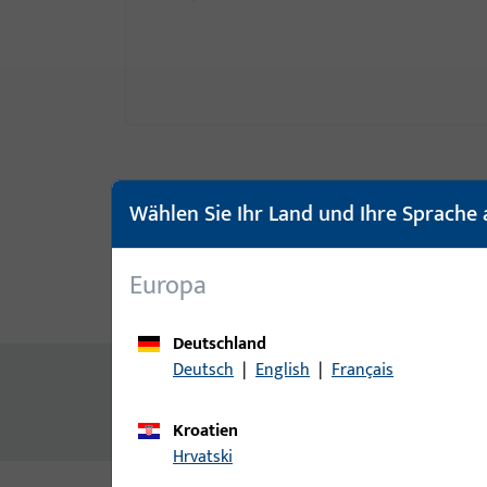
Wählen Sie Ihr Land und Ihre Sprache 
Europa
Produktbeschreibung
Techn
Deutschland
Deutsch
|
English
|
Français
Inhalt
Sockelprofil DKU Aluplast,weiss,1200mm
Kroatien
Hrvatski