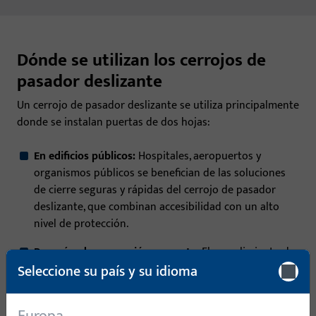
Dónde se utilizan los cerrojos de
pasador deslizante
Un cerrojo de pasador deslizante se utiliza principalmente
donde se instalan puertas de dos hojas:
En edificios públicos:
Hospitales, aeropuertos y
organismos públicos se benefician de las soluciones
de cierre seguras y rápidas del cerrojo de pasador
deslizante, que combinan accesibilidad con un alto
nivel de protección.
Para vías de evacuación y rescate:
El cumplimiento de
Seleccione su país y su idioma
las normas EN 179 y EN 1125 garantiza un uso seguro
en caso de emergencia, manteniendo el confort en el
uso diario.