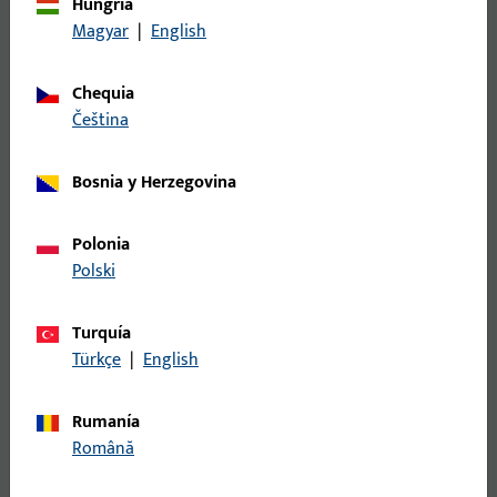
Hungría
Magyar
|
English
A los cerrojos de pasador deslizante
Chequia
para puertas de madera y acero
čeština
Desarrollado especialmente para sistemas de
puertas de dos hojas de madera o acero: para un
Bosnia y Herzegovina
cierre fiable de la hoja pasiva hacia arriba y hacia
abajo.
Polonia
Polski
Turquía
Türkçe
|
English
Rumanía
Română