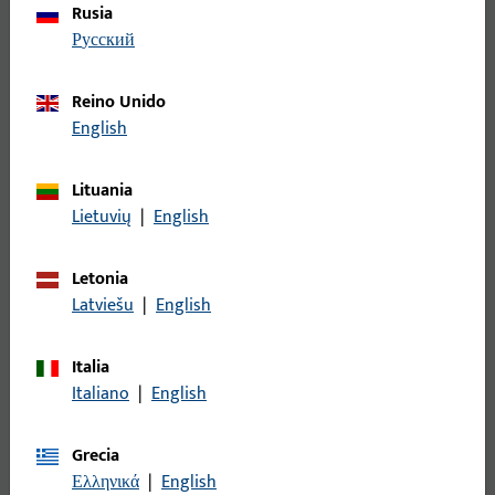
Rusia
русский
Reino Unido
English
Lituania
A los cerrojos de pasador deslizante
Lietuvių
|
English
para puertas de perfil tubular
Desarrollado especialmente para puertas de perfil
Letonia
tubular en sistemas de puertas de dos hojas con
Latviešu
|
English
perfiles estrechos de aluminio o acero: diseño
compacto y dimensiones de entrada variables.
Italia
Italiano
|
English
Grecia
Ελληνικά
|
English