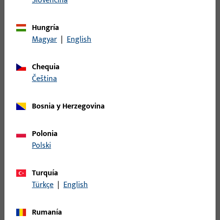
Slovenčina
puertas de madera y acero (EVP)
Las cerraduras antipánico eléctricas combinan
Hungría
estabilidad mecánica con seguridad electrónica y son
Magyar
|
English
ideales para vías de escape y rescate.
Chequia
čeština
Bosnia y Herzegovina
Polonia
Polski
Turquía
Türkçe
|
English
Rumanía