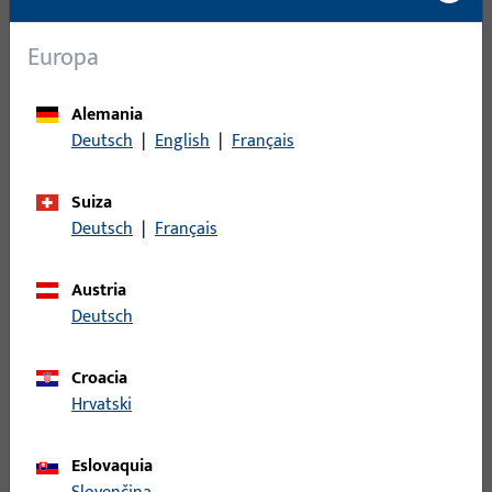
de corriente de reposo, son compatibles con EVP y
están certificados según EltVTR y EN 1125.
Europa
Alemania
Deutsch
|
English
|
Français
Suiza
Deutsch
|
Français
Austria
Deutsch
Croacia
Hrvatski
Eslovaquia
Cerraduras antipánico eléctricas para